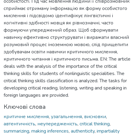
особистості. Під час мовлення людини її співрозмовник
сприймає отриману інформацію як форму особистого
мислення і підсвідомо ідентифікує лінгвістичні і
когнітивні здібності мовця як рівнозначні, часто
формуючи упереджений образ. Щоб сформувати
навичку ефективно структурувати і виражати власний
розумовий процес іноземною мовою, слід прищепити
здобувачам освіти навички критичного мислення,
критичного читання і критичного письма. EN: The article
deals with the analysis of the importance of the critical
thinking skills for students of nonlinguistic specialities. The
critical thinking skills classification is analyzed. The tasks for
developing critical reading, listening, writing and speaking in
foreign languages are provided.
Ключові слова
критичне мислення
,
узагальнення
,
висновки
,
автентичність
,
неупередженість
,
critical thinking
,
summarizing
,
making inferences
,
authenticity
,
impartiality