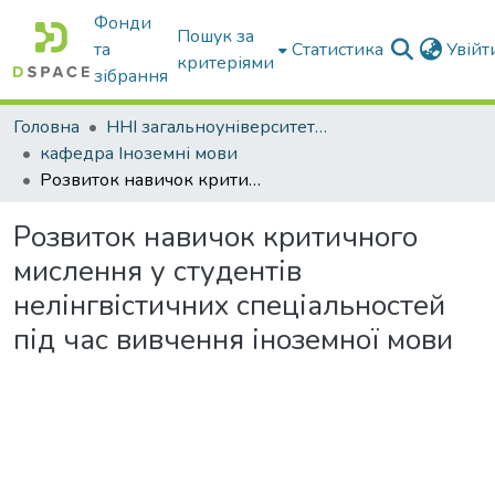
Фонди
Пошук за
та
Статистика
Увій
критеріями
зібрання
Головна
ННІ загальноуніверситетської підготовки
кафедра Іноземні мови
Розвиток навичок критичного мислення у студентів нелінгвістичних спеціальностей під час вивчення іноземної мови
Розвиток навичок критичного
мислення у студентів
нелінгвістичних спеціальностей
під час вивчення іноземної мови