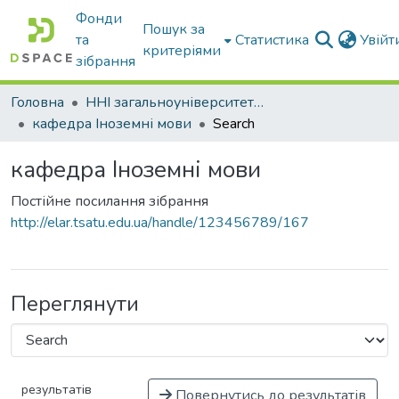
Фонди
Пошук за
та
Статистика
Увій
критеріями
зібрання
Головна
ННІ загальноуніверситетської підготовки
кафедра Іноземні мови
Search
кафедра Іноземні мови
Постійне посилання зібрання
http://elar.tsatu.edu.ua/handle/123456789/167
Переглянути
результатів
Повернутись до результатів