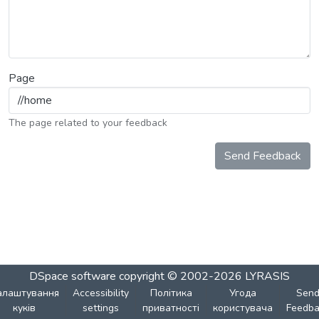
Page
The page related to your feedback
Send Feedback
DSpace software
copyright © 2002-2026
LYRASIS
алаштування
Accessibility
Політика
Угода
Sen
куків
settings
приватності
користувача
Feedba