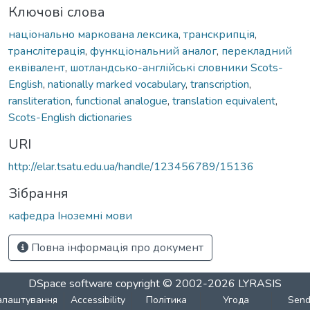
Ключові слова
національно маркована лексика
,
транскрипція
,
транслітерація
,
функціональний аналог
,
перекладний
еквівалент
,
шотландсько-англійські словники Scots-
English
,
nationally marked vocabulary
,
transcription
,
ransliteration
,
functional analogue
,
translation equivalent
,
Scots-English dictionaries
URI
http://elar.tsatu.edu.ua/handle/123456789/15136
Зібрання
кафедра Іноземні мови
Повна інформація про документ
DSpace software
copyright © 2002-2026
LYRASIS
алаштування
Accessibility
Політика
Угода
Sen