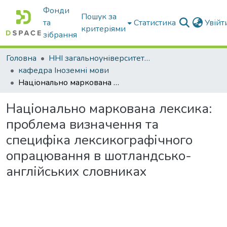
Фонди
Пошук за
та
Статистика
Увій
критеріями
зібрання
Головна
ННІ загальноуніверситетської підготовки
кафедра Іноземні мови
Національно маркована лексика: проблема визначення та специфіка лексикографічного опрацювання в шотландсько-англійських словниках
Національно маркована лексика:
проблема визначення та
специфіка лексикографічного
опрацювання в шотландсько-
англійських словниках