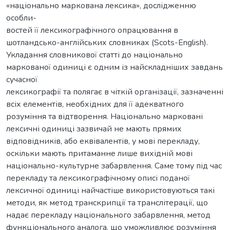
«національно маркована лексика», дослідженню
особли-
востей її лексикографічного опрацювання в
шотландсько-англійських словниках (Scots-English).
Укладання словникової статті до національно
маркованої одиниці є одним із найскладніших завдань
сучасної
лексикографії та полягає в чіткій організації, зазначенні
всіх елементів, необхідних для її адекватного
розуміння та відтворення. Національно марковані
лексичні одиниці зазвичай не мають прямих
відповідників, або еквівалентів, у мові перекладу,
оскільки мають притаманне лише вихідній мові
національно-культурне забарвлення. Саме тому під час
перекладу та лексикографічному описі поданої
лексичної одиниці найчастіше використовуються такі
методи, як метод транскрипції та транслітерації, що
надає перекладу національного забарвлення, метод
функціонального аналога, що уможливлює розуміння