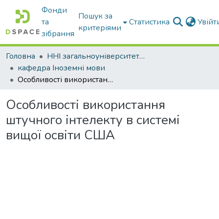
Фонди
Пошук за
та
Статистика
Увій
критеріями
зібрання
Головна
ННІ загальноуніверситетської підготовки
кафедра Іноземні мови
Особливості використання штучного інтелекту в системі вищої освіти США
Особливості використання
штучного інтелекту в системі
вищої освіти США