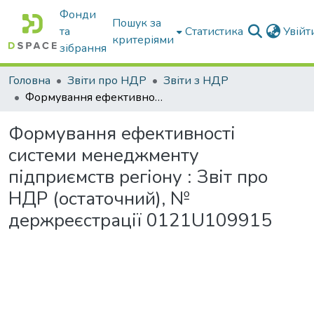
Фонди
Пошук за
та
Статистика
Увій
критеріями
зібрання
Головна
Звіти про НДР
Звіти з НДР
Формування ефективності системи менеджменту підприємств регіону : Звіт про НДР (остаточний), № держреєстрації 0121U109915
Формування ефективності
системи менеджменту
підприємств регіону : Звіт про
НДР (остаточний), №
держреєстрації 0121U109915