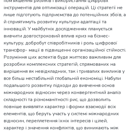
пом’якшення ризиків і використання цифровх
інструментів для оптимізації операцій. Ці стратегії не
лише підготують підприємства до потенційних збоїв, а
й сприятимуть розвитку культури адаптації та
інновацій. У майбутніх дослідженнях планується
вивчити довгостроковий вплив криз на бізнес-
культуру, добробут співробітників і роль цифрової
трансфор- мації в підвищенні організаційної стійкості.
Розуміння цих аспектів буде життєво важливим для
розробки комплексних стратегій, спрямованих на
вирішення як невідкладних, так і тривалих викликів у
все більш нестабільній глобальній економіці. Набули
подальшого розвитку підходи до вивчення основ
міжнародних відносин через конвергентний аналіз
складності та різноманітності рис, що дозволить
повніше виявляти характер і форми взаємодії всіх
елементів, що беруть участь у системі міжнародних
відносин, переплетення їхніх інтересів і цілей,
характер і значення конфліктів, що виникають між