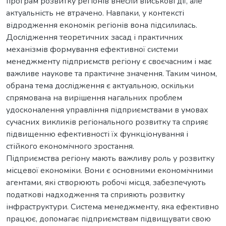
програм розвитку регіонів внесли військові дії, але
актуальність не втрачено. Навпаки, у контексті
відродження економік регіонів вона підсилилась.
Дослідження теоретичних засад і практичних
механізмів формування ефективної системи
менеджменту підприємств регіону є своєчасним і має
важливе наукове та практичне значення. Таким чином,
обрана тема дослідження є актуальною, оскільки
спрямована на вирішення нагальних проблем
удосконалення управління підприємствами в умовах
сучасних викликів регіонального розвитку та сприяє
підвищенню ефективності їх функціонування і
стійкого економічного зростання.
Підприємства регіону мають важливу роль у розвитку
місцевої економіки. Вони є основними економічними
агентами, які створюють робочі місця, забезпечують
податкові надходження та сприяють розвитку
інфраструктури. Система менеджменту, яка ефективно
працює, допомагає підприємствам підвищувати свою