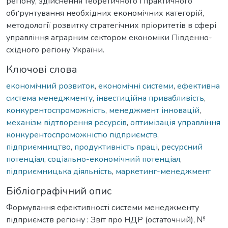
регіону, здійснення теоретичного і практичного
обґрунтування необхідних економічних категорій,
методології розвитку стратегічних пріоритетів в сфері
управління аграрним сектором економіки Південно-
східного регіону України.
Ключові слова
економічний розвиток
,
економічні системи
,
ефективна
система менеджменту
,
інвестиційна привабливість
,
конкурентоспроможність
,
менеджмент інновацій
,
механізм відтворення ресурсів
,
оптимізація управління
конкурентоспроможністю підприємств
,
підприємництво
,
продуктивність праці
,
ресурсний
потенціал
,
соціально-економічний потенціал
,
підприємницька діяльність
,
маркетинг-менеджмент
Бібліографічний опис
Формування ефективності системи менеджменту
підприємств регіону : Звіт про НДР (остаточний), №