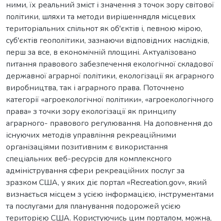
ними, їх реальний зміст і значення з точок зору світової
політики, шляхи та методи вирішеннядля місцевих
територіальних спільнот як об'єктів і, певною мірою,
суб'єктів геополітики, зазнаючи відповідних наслідків,
перш за все, в економічній площині. Актуалізовано
питання правового забезпечення екологічної складової
державної аграрної політики, екологізації як аграрного
виробництва, так і аграрного права. Поточнено
категорії «агроекологічної політики», «агроекологічного
права» з точки зору екологізації як принципу
аграрного- правового регулювання. На доповнення до
існуючих методів управління рекреаційними
організаціями позитивним є використання
спеціальних веб-ресурсів для комплексного
адміністрування сфери рекреаційних послуг за
зразком США, у яких діє портал «Recreation.gov», який
визнається місцем з усією інформацією, інструментами
та послугами для планування подорожей усією
територією США. Користуючись цим порталом, можна,