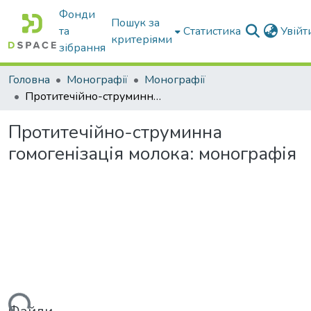
Фонди
Пошук за
та
Статистика
Увій
критеріями
зібрання
Головна
Монографії
Монографії
Протитечійно-струминна гомогенізація молока: монографія
Протитечійно-струминна
гомогенізація молока: монографія