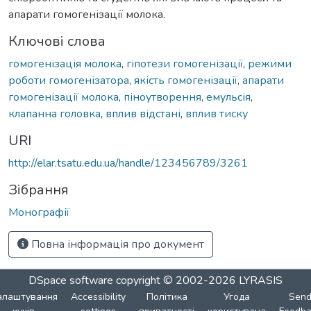
апарати гомогенізації молока.
Ключові слова
гомогенізація молока
,
гіпотези гомогенізації
,
режими
роботи гомогенізатора
,
якість гомогенізації
,
апарати
гомогенізації молока
,
піноутворення
,
емульсія
,
клапанна головка
,
вплив відстані
,
вплив тиску
URI
http://elar.tsatu.edu.ua/handle/123456789/3261
Зібрання
Монографії
Повна інформація про документ
DSpace software
copyright © 2002-2026
LYRASIS
алаштування
Accessibility
Політика
Угода
Sen