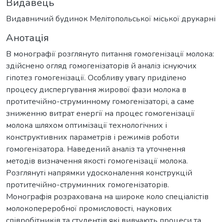
Видавець
Видавничий будинок Мелітопольської міської друкарні
Анотація
В монографії розглянуто питання гомогенізації молока:
здійснено огляд гомогенізаторів й аналіз існуючих
гіпотез гомогенізації. Особливу увагу приділено
процесу диспергування жирової фази молока в
протитечійно-струминному гомогенізаторі, а саме
зниженню витрат енергії на процес гомогенізації
молока шляхом оптимізації технологічних і
конструктивних параметрів і режимів роботи
гомогенізатора. Наведений аналіз та уточнення
методів визначення якості гомогенізації молока.
Розглянуті напрямки удосконалення конструкцій
протитечійно-струминних гомогенізаторів.
Монографія розрахована на широке коло спеціалістів
молокопереробної промисловості, наукових
співробітників та студентів які вивчають процеси та