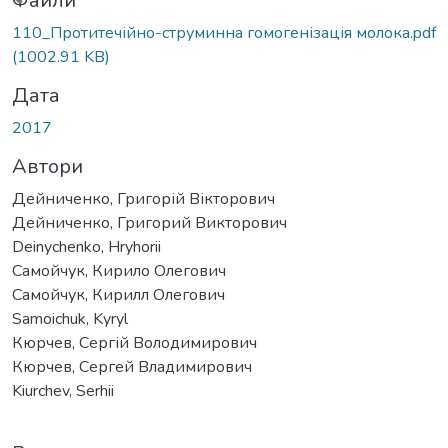
иться...
Файли
110_Протитечійно-струминна гомогенізація молока.pdf
(1002.91 KB)
Дата
2017
Автори
Дейниченко, Григорій Вікторович
Дейниченко, Григорий Викторович
Deinychenko, Hryhorii
Самойчук, Кирило Олегович
Самойчук, Кирилл Олегович
Samoichuk, Kyryl
Кюрчев, Сергій Володимирович
Кюрчев, Сергей Владимирович
Kiurchеv, Serhii