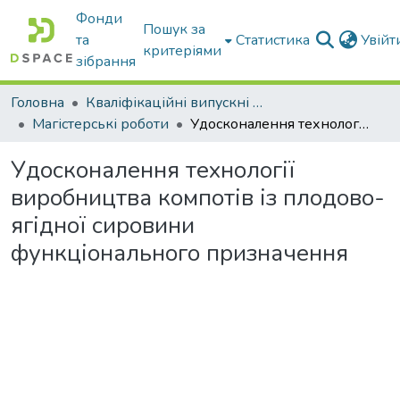
Фонди
Пошук за
та
Статистика
Увій
критеріями
зібрання
Головна
Кваліфікаційні випускні роботи бакалаврів і магістрів
Магістерські роботи
Удосконалення технології виробництва компотів із плодово-ягідної сировини функціонального призначення
Удосконалення технології
виробництва компотів із плодово-
ягідної сировини
функціонального призначення