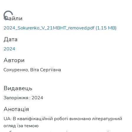
антажиться...
Файли
2024_Sokurenko_V_21MBHT_removed.pdf
(1.15 MB)
Дата
2024
Автори
Сокуренко, Віта Сергіївна
Видавець
Запоріжжя : 2024
Анотація
UA: В кваліфікаційній роботі виконано літературний
огляд їза темою