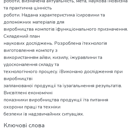
роботи, визначена актуальність, мета, наукова їновизна
та практична цінність
роботи. Надана характеристика їсировини та
допоміжних матеріалів для
виробництва компотів їфункціонального призначення.
Складений план
наукових досліджень. Розроблена їтехнологія
виготовлення компоту з
використанням айви, кизилу, їжуравлини та
удосконалення складу та
технологічного процесу. їВиконано дослідження при
виробництві
запланованої продукції та їузагальнення результатів.
Висвітлені економічні
показники виробництва продукції їта питання
охорони праці та техніки
безпеки їв надзвичайних ситуаціях.
Ключові слова