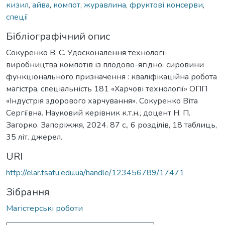
кизил
,
айва
,
компот
,
журавлина
,
фруктові консерви
,
спеції
Бібліографічний опис
Сокуренко В. С. Удосконалення технології
виробництва компотів із плодово-ягідної сировини
функціонального призначення : кваліфікаційна робота
магістра, спеціальність 181 «Харчові технології» ОПП
«Індустрія здорового харчування». Сокуренко Віта
Сергіївна. Науковий керівник к.т.н., доцент Н. П.
Загорко. Запоріжжя, 2024. 87 с., 6 розділів, 18 таблиць,
35 літ. джерел.
URI
http://elar.tsatu.edu.ua/handle/123456789/17471
Зібрання
Магістерські роботи