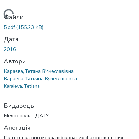
ажиться...
Файли
5.pdf
(155.23 KB)
Дата
2016
Автори
Караєва, Тетяна В'ячеславівна
Караева, Татьяна Вячеславовна
Karaieva, Tetiana
Видавець
Мелітополь: ТДАТУ
Анотація
Підготовка висококваліфікованих фахівців різних