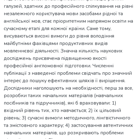
галузей, здатних до професійного спілкування на рівні
незалежного користувача мови засобами рідної та
англійської мов, стає пріоритетним напрямом освіти на
сучасному етапі для кожної країни. Саме тому,
висуваються високі вимоги до рівня володіння
майбутніми фахівцями продуктивних видів
мовленнєвої діяльності. Значна кількість наукових
досліджень присвячена підвищенню якості
професійної англомовної підготовки. Численні
публікації з наведеної проблеми свідчать про значний
інтерес до пошуку ефективних шляхів її вирішення.
Дослідники наголошують на необхідності, перш за все,
розробки таких начальних матеріалів (навчальних
посібників та підручників), які б враховували: 1)
вхідний рівень тих, хто навчається; 2) їх цільовий
рівень; 3) сучасні вимоги методичного, лінгвістичного
та змістовного характеру; 4) застосування автентичних
навчальних матеріалів, що розкривають проблеми