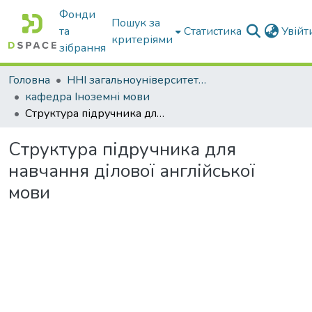
Фонди
Пошук за
та
Статистика
Увій
критеріями
зібрання
Головна
ННІ загальноуніверситетської підготовки
кафедра Іноземні мови
Структура підручника для навчання ділової англійської мови
Структура підручника для
навчання ділової англійської
мови