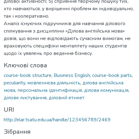
ділової активності; 5) сприяння творчому пошуку тих,
хто навчаються, у вирішенні проблем як індивідуально,
так і кооперативно.
Аналіз існуючих підручників для навчання ділового
спілкування з дисципліни «Ділова англійська мова»
довів, що вони не відповідають сучасним вимогам, не
враховують специфіки менталітету наших студентів
щодо їх уявлень про ведення бізнесу.
Ключові слова
course-book structure
,
Business English
,
course-book parts
,
peculiarity
,
мовленнєва діяльність
,
ділова англійська
мова
,
персональна ідентифікація
,
ділова комунікація
,
ділове листування
,
діловий етикет
URI
http://elar.tsatu.edu.ua/handle/123456789/2469
Зібрання