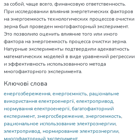
за собой, чаще всего, финансовую ответственность.
При исследовании влияния энергетических факторов
на энергоемкость технологических процессов очистки
зерна был проведен многофакторный эксперимент.
Это позволило оценить влияние того или иного
фактора на энергоемкость процесса очистки зерна.
Натурные эксперименты подтвердили адекватность
математических моделей в виде уравнений регрессии
и эффективность использованного метода
многофакторного эксперимента.
Ключові слова
енергозбереження
,
енергоємність
,
раціональне
використання електроенергії
,
електропривод
,
нормування електроенергії
,
багатофакторний
експеримент
,
знергосбережение
,
знергоемкость
,
рациональное использование электрознергии
,
электропривод
,
нормирование электрознергии
,
многофакторный эксперимент