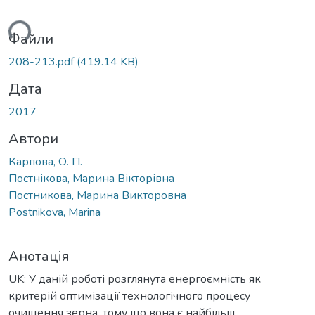
ься...
Файли
208-213.pdf
(419.14 KB)
Дата
2017
Автори
Карпова, О. П.
Постнікова, Марина Вікторівна
Постникова, Марина Викторовна
Postnikova, Marina
Анотація
UK: У даній роботі розглянута енергоємність як
критерій оптимізації технологічного процесу
очищення зерна, тому що вона є найбільш