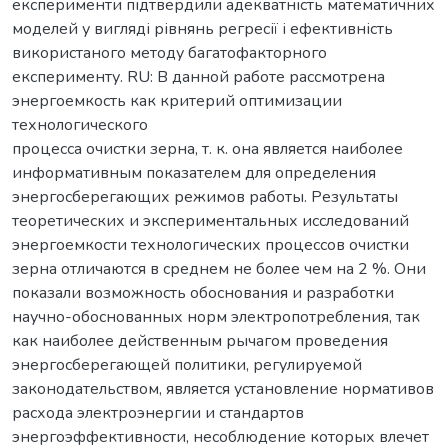
експерименти підтвердили адекватність математичних
моделей у вигляді рівнянь регресії і ефективність
використаного методу багатофакторного
експерименту. RU: В данной работе рассмотрена
энергоемкость как критерий оптимизации
технологического
процесса очистки зерна, т. к. она является наиболее
информативным показателем для определения
энергосберегающих режимов работы. Результаты
теоретических и экспериментальных исследований
энергоемкости технологических процессов очистки
зерна отличаются в среднем не более чем на 2 %. Они
показали возможность обоснования и разработки
научно-обоснованных норм электропотребления, так
как наиболее действенным рычагом проведения
энергосберегающей политики, регулируемой
законодательством, является установление нормативов
расхода электроэнергии и стандартов
энергоэффективности, несоблюдение которых влечет