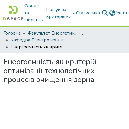
Фонди
Пошук за
та
Статистика
Увій
критеріями
зібрання
Головна
Факультет Енергетики і комп'ютерних технологій
Кафедра Електротехніки і електромеханіки ім. проф. В.В. Овчарова
Енергоємність як критерій оптимізації технологічних процесів очищення зерна
Енергоємність як критерій
оптимізації технологічних
процесів очищення зерна