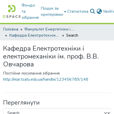
Фонди
Пошук за
та
Статистика
Увій
критеріями
зібрання
Головна
Факультет Енергетики і комп'ютерних технологій
Кафедра Електротехніки і електромеханіки ім. проф. В.В. Овчарова
Search
Кафедра Електротехніки і
електромеханіки ім. проф. В.В.
Овчарова
Постійне посилання зібрання
http://elar.tsatu.edu.ua/handle/123456789/148
Переглянути