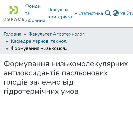
Фонди
Пошук за
та
Статистика
Увій
критеріями
зібрання
Головна
Факультет Агротехнологій та екології
Кафедра Харчові технологіі та готельно-ресторанна справа
Формування низькомолекулярних антиоксидантів пасльонових плодів залежно від гідротермічних умов
Формування низькомолекулярних
антиоксидантів пасльонових
плодів залежно від
гідротермічних умов