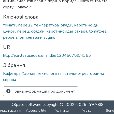
антиоксидантів плодів перцю гібрида Нікіта та томата
сорту Новачок.
Ключові слова
томати
,
перець
,
температура
,
опади
,
каротиноїди
,
цукри
,
перец
,
осадки
,
каротиноиды
,
сахара
,
tomatoеs
,
pеppеrs
,
tеmpеraturе
,
sugars
URI
http://elar.tsatu.edu.ua/handle/123456789/4355
Зібрання
Кафедра Харчові технологіі та готельно-ресторанна
справа
Повна інформація про документ
DSpace software
copyright © 2002-2026
LYRASIS
алаштування
Accessibility
Політика
Угода
Sen