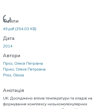
Вантажиться...
Файли
49.pdf
(354.03 KB)
Дата
2014
Автори
Прісс, Олеся Петрівна
Присс, Олеся Петровна
Priss, Оlesia
Анотація
UK: Досліджено вплив температури та опадів на
формування комплексу низькомолекулярних