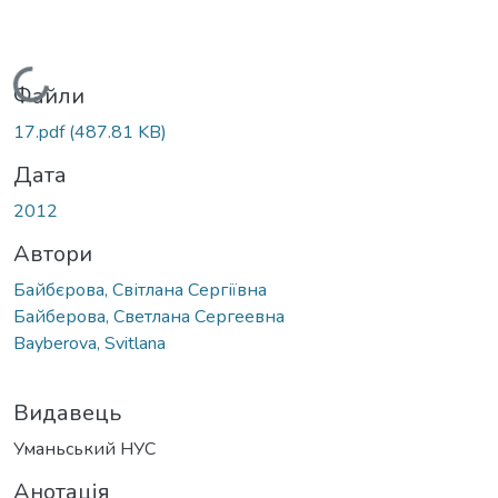
Вантажиться...
Файли
17.pdf
(487.81 KB)
Дата
2012
Автори
Байбєрова, Світлана Сергіївна
Байберова, Светлана Сергеевна
Bayberova, Svitlana
Видавець
Уманьський НУС
Анотація