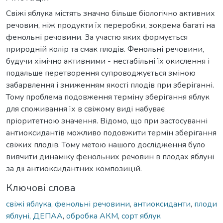
Свіжі яблука містять значно більше біологічно активних
речовин, ніж продукти їх переробки, зокрема багаті на
фенольні речовини. За участю яких формується
природній колір та смак плодів. Фенольні речовини,
будучи хімічно активними - нестабільні їх окислення і
подальше перетворення супроводжується зміною
забарвлення і зниженням якості плодів при зберіганні.
Тому проблема подовження терміну зберігання яблук
для споживання їх в свіжому виді набуває
пріоритетною значення. Відомо, що при застосуванні
антиоксидантів можливо подовжити термін зберігання
свіжих плодів. Тому метою нашого дослідження було
вивчити динаміку фенольних речовин в плодах яблуні
за дії антиоксидантних композицій.
Ключові слова
свіжі яблука
,
фенольні речовини
,
антиоксиданти
,
плоди
яблуні
,
ДЕПАА
,
обробка АКМ
,
сорт яблук