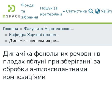
Фонди
Пошук за
та
Статистика
Увій
критеріями
зібрання
Головна
Факультет Агротехнологій та екології
Кафедра Харчові технологіі та готельно-ресторанна справа
Динаміка фенольних речовин в плодах яблуні при зберіганні за обробки антиоксидантними композиціями
Динаміка фенольних речовин в
плодах яблуні при зберіганні за
обробки антиоксидантними
композиціями