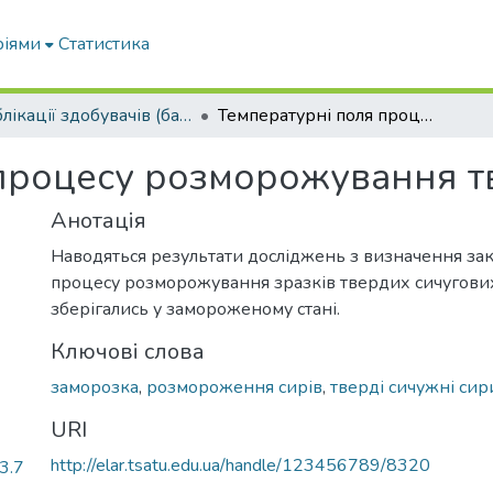
ріями
Статистика
Публікації здобувачів (бакалаврів. магістрів, аспірантів)
Температурні поля процесу розморожування твердих сирів
процесу розморожування т
Анотація
Наводяться результати досліджень з визначення за
процесу розморожування зразків твердих сичугових
зберігались у замороженому стані.
Ключові слова
заморозка
,
розмороження сирів
,
тверді сичужні сир
URI
http://elar.tsatu.edu.ua/handle/123456789/8320
3.7