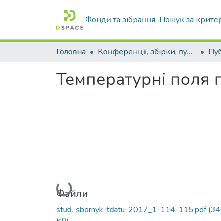
Фонди та зібрання
Пошук за крите
Головна
Конференції, збірки, публікації молодих вчених і здобувачів : магістрів, бакалаврів, аспірантів.
Температурні поля 
Вантажиться...
Файли
stud.-sbornyk-tdatu-2017_1-114-115.pdf
(34