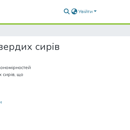
Увійти
вердих сирів
кономірностей
 сирів, що
и