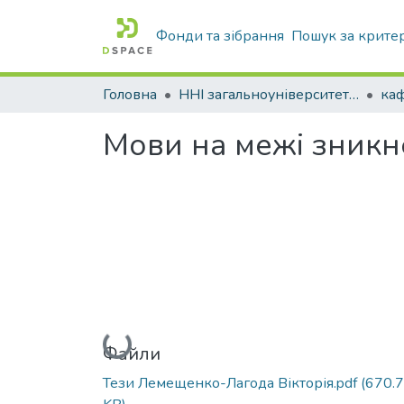
Фонди та зібрання
Пошук за крите
Головна
ННІ загальноуніверситетської підготовки
каф
Мови на межі зникн
Вантажиться...
Файли
Тези Лемещенко-Лагода Вікторія.pdf
(670.