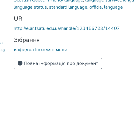
Scottish Gaelic
,
minority language
,
language survival
,
langu
language status
,
standard language
,
official language
URI
http://elar.tsatu.edu.ua/handle/123456789/14407
Зібрання
на
кафедра Іноземні мови
на
Повна інформація про документ