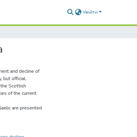
Увійти
а
ment and decline of
 but official,
 the Scottish
ies of the current
 Gaelic are presented