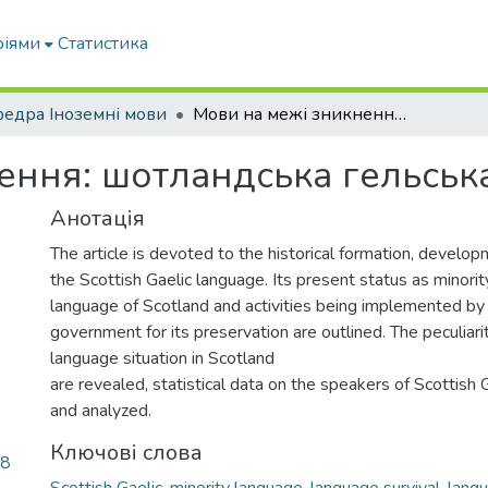
ріями
Статистика
едра Іноземні мови
Мови на межі зникнення: шотландська гельська
ення: шотландська гельськ
Анотація
The article is devoted to the historical formation, develop
the Scottish Gaelic language. Its present status as minority,
language of Scotland and activities being implemented by
government for its preservation are outlined. The peculiarit
language situation in Scotland
are revealed, statistical data on the speakers of Scottish
and analyzed.
Ключові слова
78