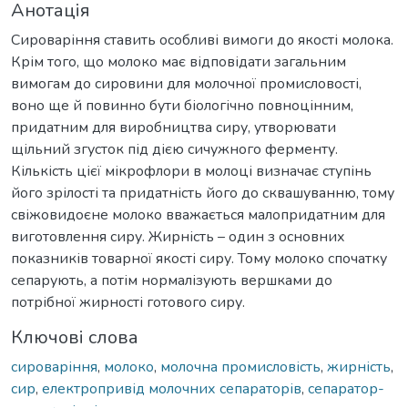
Анотація
Сироваріння ставить особливі вимоги до якості молока.
Крім того, що молоко має відповідати загальним
вимогам до сировини для молочної промисловості,
воно ще й повинно бути біологічно повноцінним,
придатним для виробництва сиру, утворювати
щільний згусток під дією сичужного ферменту.
Кількість цієї мікрофлори в молоці визначає ступінь
його зрілості та придатність його до сквашуванню, тому
свіжовидоєне молоко вважається малопридатним для
виготовлення сиру. Жирність – один з основних
показників товарної якості сиру. Тому молоко спочатку
сепарують, а потім нормалізують вершками до
потрібної жирності готового сиру.
Ключові слова
сироваріння
,
молоко
,
молочна промисловість
,
жирність
,
сир
,
електропривід молочних сепараторів
,
сепаратор-