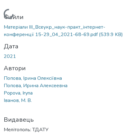
Вантажиться...
Файли
Матеріали IІI_Всеукр_наук-практ_інтернет-
конференції 15-29_04_2021-68-69.pdf
(539.9 KB)
Дата
2021
Автори
Попова, Ірина Олексіївна
Попова, Ирина Алексеевна
Popova, Iryna
Іванов, М. В.
Видавець
Мелітополь: ТДАТУ