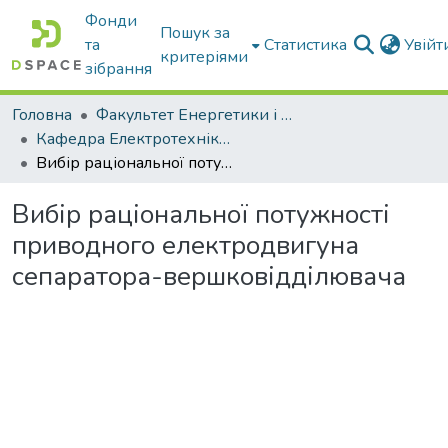
Фонди
Пошук за
та
Статистика
Увій
критеріями
зібрання
Головна
Факультет Енергетики і комп'ютерних технологій
Кафедра Електротехніки і електромеханіки ім. проф. В.В. Овчарова
Вибір раціональної потужності приводного електродвигуна сепаратора-вершковідділювача
Вибір раціональної потужності
приводного електродвигуна
сепаратора-вершковідділювача