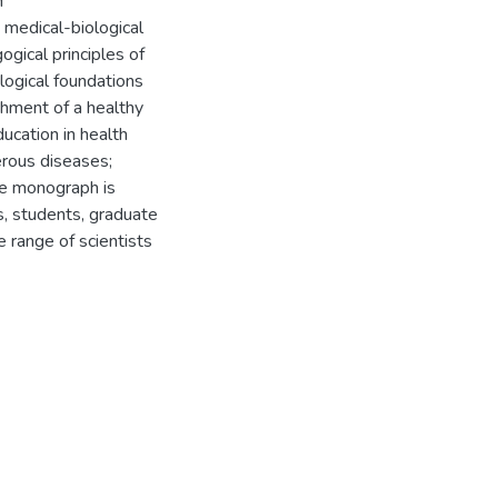
и
edical-biological
gical principles of
logical foundations
hment of a healthy
ucation in health
erous diseases;
he monograph is
s, students, graduate
e range of scientists