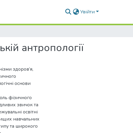
Увійти
ькій антропології
нізми здоров’я,
тичного
огічні основи
оль фізичного
дливих звичок та
жувальні освітні
 вищих навчальних
о типу та широкого