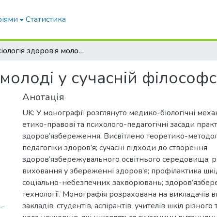
ріями
Статистика
Аксіологія здоров’я молоді у сучасній філософській антропології
 молоді у сучасній філософс
Анотація
UK: У монографії розглянуто медико-біологічні меха
етико-правові та психолого-педагогічні засади прак
здоров’язбереження. Висвітлено теоретико-методол
педагогіки здоров’я; сучасні підходи до створення
здоров’язбережувального освітнього середовища; р
виховання у збереженні здоров’я; профілактика шкі
соціально-небезпечних захворювань; здоров’язбере
технології. Монографія розрахована на викладачів
.-
закладів, студентів, аспірантів, учителів шкіл різног