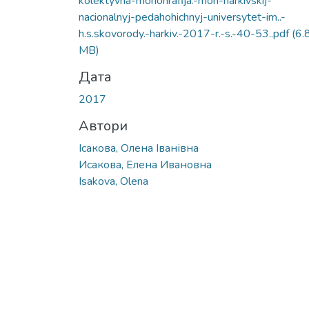
kolektyvna-monohrafija.-mon-harkivskij-
nacionalnyj-pedahohichnyj-universytet-im..-
h.s.skovorody.-harkiv.-2017-r.-s.-40-53..pdf
(6.
MB)
Дата
2017
Автори
Ісакова, Олена Іванівна
Исакова, Елена Ивановна
Isakova, Olena