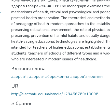
кола науковців, які цікавляться сучасними питанням
здоров’язбереження. EN: The monograph examines the m
8
mechanisms of health, ethical and psychological and pedago
practical health preservation. The theoretical and methodo
of pedagogy of health; modern approaches to the establis
preserving educational environment; the role of physical ed
preserving; prevention of harmful habits and socially dang
health-saving educational technologies are highlighted. T
intended for teachers of higher educational establishment
students, teachers of schools of different types and a wid
who are interested in modern issues of healthcare.
Ключові слова
здоров'я
,
здоров’язбереження
,
здоров'я людини
URI
http://elar.tsatu.edu.ua/handle/123456789/10098
Зібрання