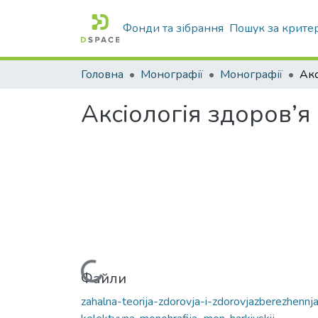
Фонди та зібрання
Пошук за крите
Головна
Монографії
Монографії
Аксіологія здоров’я
Вантажиться...
Файли
zahalna-teorija-zdorovja-i-zdorovjazberezhennja