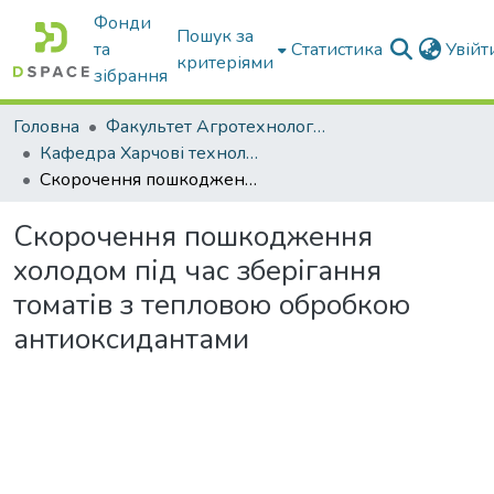
Фонди
Пошук за
та
Статистика
Увій
критеріями
зібрання
Головна
Факультет Агротехнологій та екології
Кафедра Харчові технологіі та готельно-ресторанна справа
Скорочення пошкодження холодом під час зберігання томатів з тепловою обробкою антиоксидантами
Скорочення пошкодження
холодом під час зберігання
томатів з тепловою обробкою
антиоксидантами