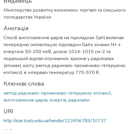
Видавець
Міністерство розвитку економіки, торгівлі та сільського
господарства України
Анотація
Спосіб виготовлення шарів на підкладках GaN включає
попередню імплантацію підкладки GaAs іонами N+ з
енергією 50-200 кеВ, дозою 1014-1015 см-2 та
подальший відпал отриманих зразків у радикалах
(атомах) азоту (метод радикало-променевої гетеруючої
епітаксії) в інтервалі температур 770-970 Κ.
Ключові слова
метод радикало-променевої гетеруючої епітаксії
,
виготовлення шарів
,
енергія
,
радикали
URI
http://elar.tsatu.edu.ua/handle/123456789/10737