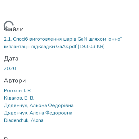
Вантажиться...
Файли
2.1. Спосіб виготовлення шарів GaN шляхом іонної
імплантації підкладки GaAs.pdf
(193.03 KB)
Дата
2020
Автори
Рогозін, І. В.
Кідалов, В. В.
Дяденчук, Альона Федорівна
Дяденчук, Алена Федоровна
Diadenchuk, Alona