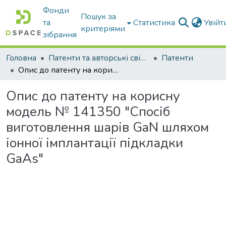
Фонди
Пошук за
та
Статистика
Увій
критеріями
зібрання
Головна
Патенти та авторські свідоцтва
Патенти
Опис до патенту на корисну модель № 141350 "Спосіб виготовлення шарів GaN шляхом іонної імплантації підкладки GaAs"
Опис до патенту на корисну
модель № 141350 "Спосіб
виготовлення шарів GaN шляхом
іонної імплантації підкладки
GaAs"