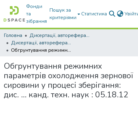
Фонди
Пошук за
та
Статистика
Увій
критеріями
зібрання
Головна
Дисертації, автореферати дисертацій
Дисертації, автореферати дисертацій
Обгрунтування режимних параметрів охолодження зернової сировини у процесі зберігання: дис. ... канд. техн. наук : 05.18.12
Обгрунтування режимних
параметрів охолодження зернової
сировини у процесі зберігання:
дис. ... канд. техн. наук : 05.18.12