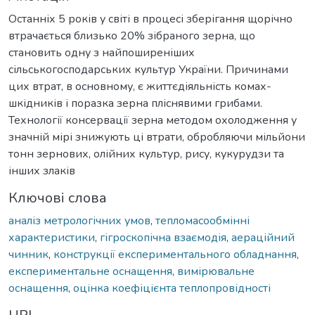
Останніх 5 років у світі в процесі зберігання щорічно
втрачається близько 20% зібраного зерна, що
становить одну з найпоширеніших
сільськогосподарських культур України. Причинами
цих втрат, в основному, є життєдіяльність комах-
шкідників і поразка зерна пліснявими грибами.
Технології консервації зерна методом охолодження у
значній мірі знижують ці втрати, обробляючи мільйони
тонн зернових, олійних культур, рису, кукурудзи та
інших злаків
Ключові слова
аналіз метрологічних умов
,
тепломасообмінні
характеристики
,
гігроскопічна взаємодія
,
аераційний
чинник
,
конструкції експериментального обладнання
,
експериментальне оснащення
,
вимірювальне
оснащення
,
оцінка коефіцієнта теплопровідності