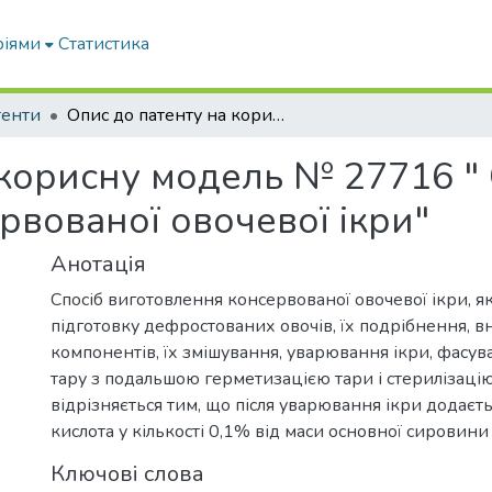
ріями
Статистика
тенти
Опис до патенту на корисну модель № 27716 " Спосіб виготовлення консервованої овочевої ікри"
 корисну модель № 27716 " 
рвованої овочевої ікри"
Анотація
Спосіб виготовлення консервованої овочевої ікри, 
підготовку дефростованих овочів, їх подрібнення, в
компонентів, їх змішування, уварювання ікри, фасува
тару з подальшою герметизацією тари і стерилізацію
відрізняється тим, що після уварювання ікри додаєт
кислота у кількості 0,1% від маси основної сировини
Ключові слова