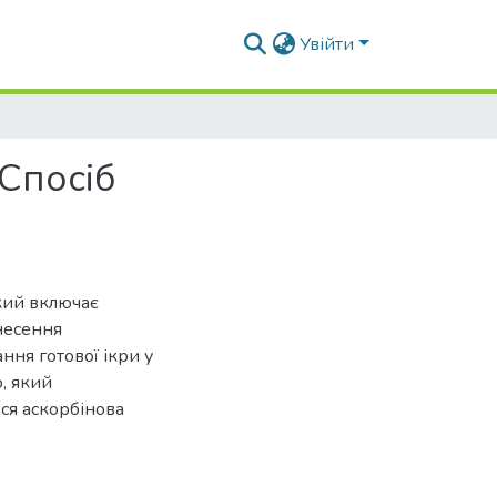
Увійти
Спосіб
який включає
несення
ння готової ікри у
, який
ься аскорбінова