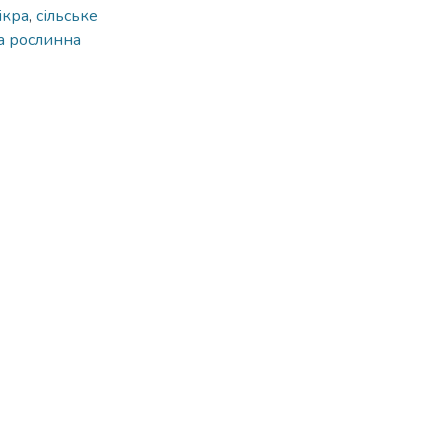
ікра
,
сільське
а рослинна