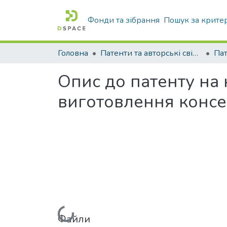
Фонди та зібрання
Пошук за крите
Головна
Патенти та авторські свідоцтва
Па
Опис до патенту на
виготовлення консе
Файли