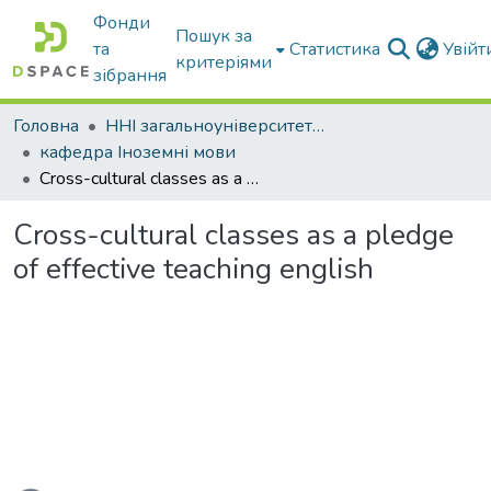
Фонди
Пошук за
та
Статистика
Увій
критеріями
зібрання
Головна
ННІ загальноуніверситетської підготовки
кафедра Іноземні мови
Cross-cultural classes as a pledge of effective teaching english
Cross-cultural classes as a pledge
of effective teaching english