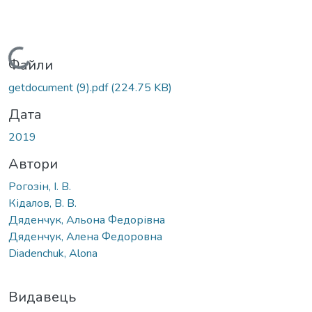
Вантажиться...
Файли
getdocument (9).pdf
(224.75 KB)
Дата
2019
Автори
Рогозін, І. В.
Кідалов, В. В.
Дяденчук, Альона Федорівна
Дяденчук, Алена Федоровна
Diadenchuk, Alona
Видавець