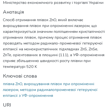
Міністерство економічного розвитку і торгівлі України
Анотація
Спосіб отримання плівок ZnO, який включає
вирощування плівок при опроміненні лазером, що
характеризується значним поліпшенням кристалічності
отриманих плівок, причому процес отримання плівок
проводять методом радикало-променевої гетеруючої
епітаксії на монокристалічних підкладках ZnS, ZnSe,
ZnTe, орієнтованих в площині (111), а УФ-опромінення
сприяє збільшенню швидкості росту плівки при
температурі 520 K
Ключові слова
плівка ZnO
,
вирощування плівок при опроміненні
лазером
,
методом радикалопроменевої гетеруючої
епітаксії з УФ-опромінення
URI