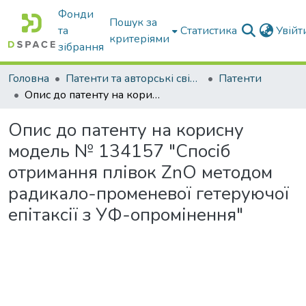
Фонди
Пошук за
та
Статистика
Увій
критеріями
зібрання
Головна
Патенти та авторські свідоцтва
Патенти
Опис до патенту на корисну модель № 134157 "Спосіб отримання плівок ZnO методом радикало-променевої гетеруючої епітаксії з УФ-опромінення"
Опис до патенту на корисну
модель № 134157 "Спосіб
отримання плівок ZnO методом
радикало-променевої гетеруючої
епітаксії з УФ-опромінення"