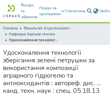
Фонди
Пошук за
та
Статистика
Увій
критеріями
зібрання
Головна
Факультет Агротехнологій та екології
Кафедра Харчові технологіі та готельно-ресторанна справа
Удосконалення технології зберігання зелені петрушки за використання композиції аграрного гідрогелю та антиоксидантів : автореф. дис. ... канд. техн. наук : спец. 05.18.13
Удосконалення технології
зберігання зелені петрушки за
використання композиції
аграрного гідрогелю та
антиоксидантів : автореф. дис. ...
канд. техн. наук : спец. 05.18.13