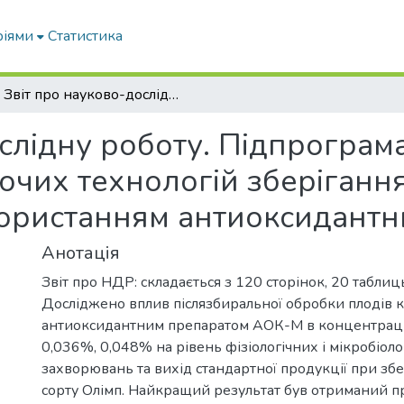
ріями
Статистика
Звіт про науково-дослідну роботу. Підпрограма 3 Розробка нових і вдосконалення існуючих технологій зберігання продукції рослинництва з використанням антиоксидантних препаратів
слідну роботу. Підпрограма
ючих технологій зберігання
ористанням антиоксидантн
Анотація
Звіт про НДР: складається з 120 сторінок, 20 таблиць
Досліджено вплив післязбиральної обробки плодів
антиоксидантним препаратом АОК-М в концентраці
0,036%, 0,048% на рівень фізіологічних і мікробіоло
захворювань та вихід стандартної продукції при збе
сорту Олімп. Найкращий результат був отриманий п