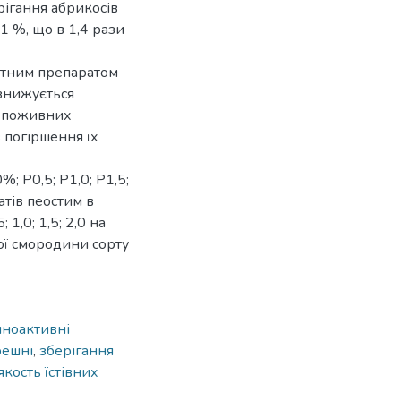
ігання абрикосів
1 %, що в 1,4 рази
нтним препаратом
 знижується
и поживних
 погіршення їх
 Р0,5; Р1,0; Р1,5;
тів пеостим в
1,0; 1,5; 2,0 на
ої смородини сорту
чноактивні
решні
,
зберігання
якость їстівних