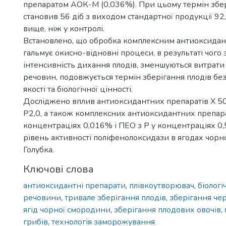
препаратом АОК-М (0,036%). При цьому термін збер
становив 56 діб з виходом стандартної продукції 92,
вище, ніж у контролі.
Встановлено, що обробка комплексним антиоксида
гальмує окисно-відновні процеси, в результаті чого
інтенсивність дихання плодів, зменшуються витрат
речовин, подовжується термін зберігання плодів без
якості та біологічної цінності.
Досліджено вплив антиоксидантних препаратів Х 50%;
Р2,0, а також комплексних антиоксидантних препара
концентраціях 0,016% і ПЕО з Р у концентраціях 0,5; 
рівень активності поліфенолоксидази в ягодах чорн
Голубка.
Ключові слова
антиоксидантні препарати
,
плівкоутворювач
,
біологі
речовини
,
тривале зберігання плодів
,
зберігання че
ягід чорної смородини
,
зберігання плодових овочів
,
грибів
,
технологія заморожування