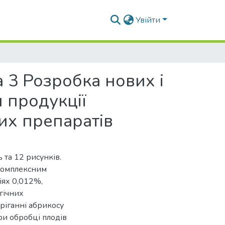
Увійти
 3 Розробка нових і
 продукції
их препаратів
 та 12 рисунків.
 комплексним
ях 0,012%,
гічних
ріганні абрикосу
ри обробці плодів