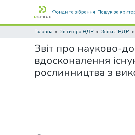
Фонди та зібрання
Пошук за крите
Головна
Звіти про НДР
Звіти з НДР
Звіт про науково-до
вдосконалення існу
рослинництва з вик