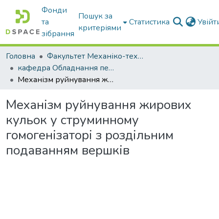
Фонди
Пошук за
та
Статистика
Увій
критеріями
зібрання
Головна
Факультет Механіко-технологічний
кафедра Обладнання переробних і харчових виробництв ім. професора Ф.Ю. Ялпачика
Механізм руйнування жирових кульок у струминному гомогенізаторі з роздільним подаванням вершків
Механізм руйнування жирових
кульок у струминному
гомогенізаторі з роздільним
подаванням вершків