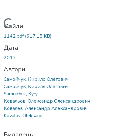
Вантажиться...
Файли
1142.pdf
(617.15 KB)
Дата
2013
Автори
Самойчук, Кирило Олегович
Самойчук, Кирилл Олегович
Samoichuk, Kyryl
Ковальов, Олександр Олександрович
Ковалев, Александр Александрович
Kovalov, Oleksandr
Видавець