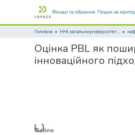
Фонди та зібрання
Пошук за крите
Головна
ННІ загальноуніверситетської підготовки
каф
Оцінка PBL як поши
інноваційного підхо
Вантажиться...
Файли