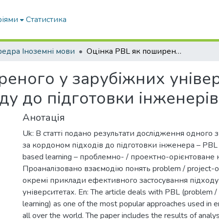
ріями
Статистика
едра Іноземні мови
Оцінка PBL як поширеного у зарубіжних університетах інноваційного підходу до підготовки інженерів
реного у зарубіжних уніве
ду до підготовки інженерів
Анотація
Uk: В статті подано результати дослідження одного
за кордоном підходів до підготовки інженера – PBL (
based learning – проблемно- / проектно-орієнтоване 
Проаналізовано взаємодію понять problem / project-o
окремі приклади ефективного застосування підходу 
університетах. En: The article deals with PBL (problem /
learning) as one of the most popular approaches used in e
all over the world. The paper includes the results of analysi