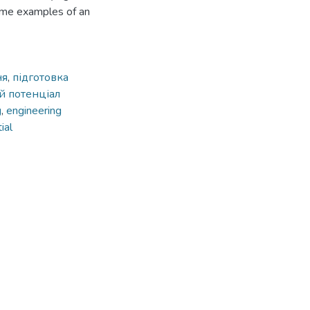
some examples of an
ня
,
підготовка
й потенціал
g
,
engineering
ial