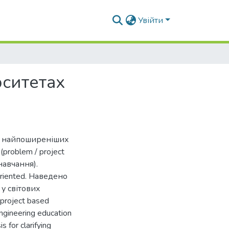
Увійти
рситетах
 з найпоширеніших
problem / project
навчання).
riented. Наведено
у світових
 project based
ngineering education
s for clarifying