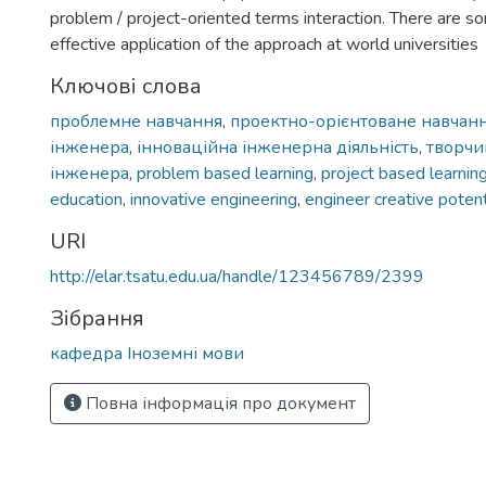
problem / project-oriented terms interaction. There are 
effective application of the approach at world universities
Ключові слова
проблемне навчання
,
проектно-орієнтоване навчан
інженера
,
інноваційна інженерна діяльність
,
творчи
інженера
,
problem based learning
,
project based learnin
education
,
innovative engineering
,
engineer creative potent
URI
http://elar.tsatu.edu.ua/handle/123456789/2399
Зібрання
кафедра Іноземні мови
Повна інформація про документ