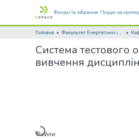
Фонди та зібрання
Пошук за крите
Головна
Факультет Енергетики і комп'ютерних технологій
Система тестового о
вивчення дисциплін
Вантажиться...
Файли