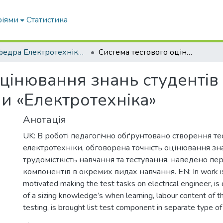
ріями
Статистика
Кафедра Електротехніки і електромеханіки ім. проф. В.В. Овчарова
Система тестового оцінювання знань студентів на прикладі вивчення дисципліни «Електротехніка»
цінювання знань студентів
и «Електротехніка»
Анотація
UK: В роботі педагогічно обґрунтовано створення те
електротехніки, обговорена точність оцінювання зн
трудомісткість навчання та тестування, наведено пер
компонентів в окремих видах навчання. EN: In work is
motivated making the test tasks on electrical engineer, is
of a sizing knowledge’s when learning, labour content of 
testing, is brought list test component in separate type of