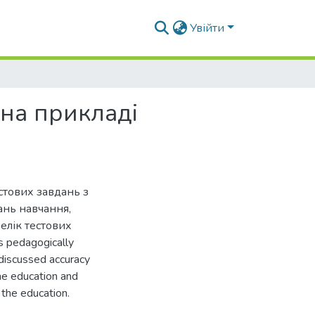
Увійти
 на прикладі
стових завдань з
ань навчання,
елік тестових
 pedagogically
 discussed accuracy
the education and
 the education.