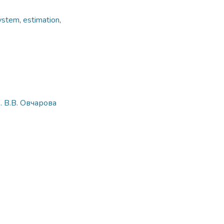
ystem
,
estimation
,
. В.В. Овчарова