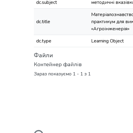
dc.subject
методичні вказівк
Матеріалознавство
dc.title
практикум для вик
«Агроінженерія»
dc.type
Learning Object
Файли
Контейнер файлів
Зараз показуємо
1 - 1 з 1
Вантажиться...