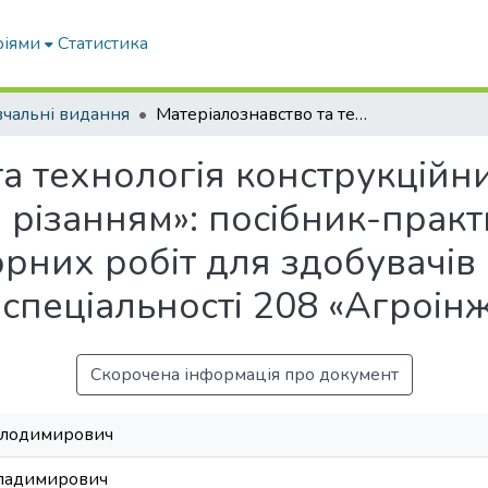
ріями
Статистика
чальні видання
Матеріалознавство та технологія конструкційних матеріалів. Розділ «Обробка матеріалів різанням»: посібник-практикум для виконання лабораторних робіт для здобувачів ступеня вищої освіти «Бакалавр» зі спеціальності 208 «Агроінженерія»
а технологія конструкційни
 різанням»: посібник-прак
рних робіт для здобувачів
і спеціальності 208 «Агроін
Скорочена інформація про документ
олодимирович
Владимирович