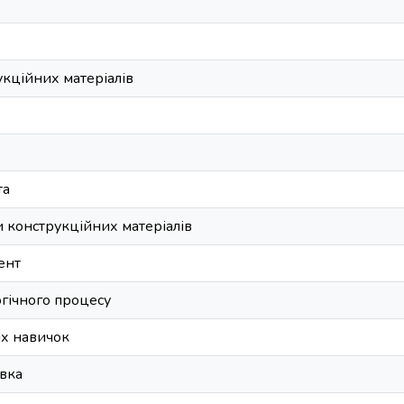
укційних матеріалів
та
и конструкційних матеріалів
ент
гічного процесу
их навичок
овка