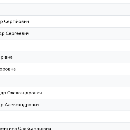
др Сергійович
др Сергеевич
орівна
торовна
ндр Олександрович
др Александрович
лентина Олександрівна