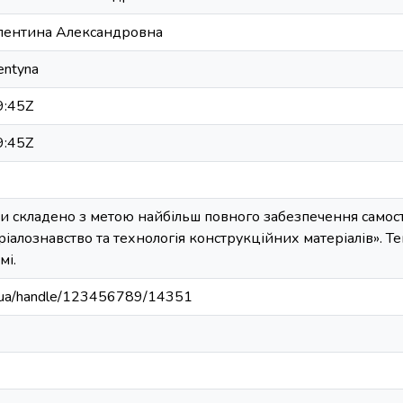
лентина Александровна
entyna
9:45Z
9:45Z
и складено з метою найбільш повного забезпечення самост
іалознавство та технологія конструкційних матеріалів». Т
мі.
edu.ua/handle/123456789/14351