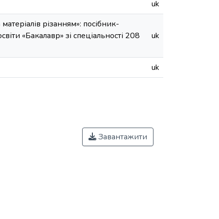
uk
 матеріалів різанням»: посібник-
віти «Бакалавр» зі спеціальності 208
uk
uk
Завантажити