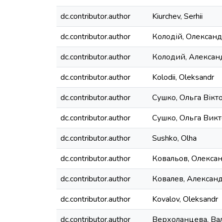
dc.contributor.author
Kiurchev, Serhii
dc.contributor.author
Колодій, Олексан
dc.contributor.author
Колодий, Алексан
dc.contributor.author
Kolodii, Oleksandr
dc.contributor.author
Сушко, Ольга Вікт
dc.contributor.author
Сушко, Ольга Вик
dc.contributor.author
Sushko, Olha
dc.contributor.author
Ковальов, Олекса
dc.contributor.author
Ковалев, Алексан
dc.contributor.author
Kovalov, Oleksandr
dc.contributor.author
Верхоланцева, Ва