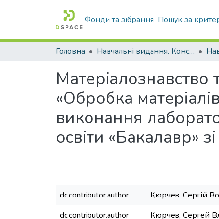
Фонди та зібрання
Пошук за крите
Головна
Навчальні видання. Конспекти лекцій
Нав
Матеріалознавство т
«Обробка матеріалів
виконання лаборато
освіти «Бакалавр» з
dc.contributor.author
Кюрчев, Сергій В
dc.contributor.author
Кюрчев, Сергей 