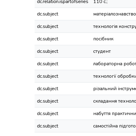
dc.relation.ispartofseries
110 с.;
dc.subject
матеріалознавство
dc.subject
технологія констр
dc.subject
посібник
dc.subject
студент
dc.subject
лабораторна робо
dc.subject
технології обробк
dc.subject
різальний інструм
dc.subject
складання техноло
dc.subject
набуття практичн
dc.subject
самостійна підгот