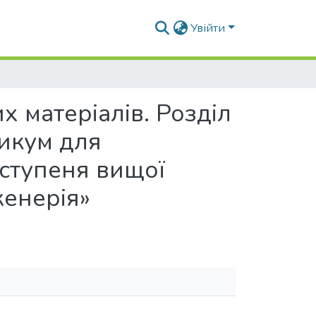
Увійти
х матеріалів. Розділ
тикум для
 ступеня вищої
женерія»