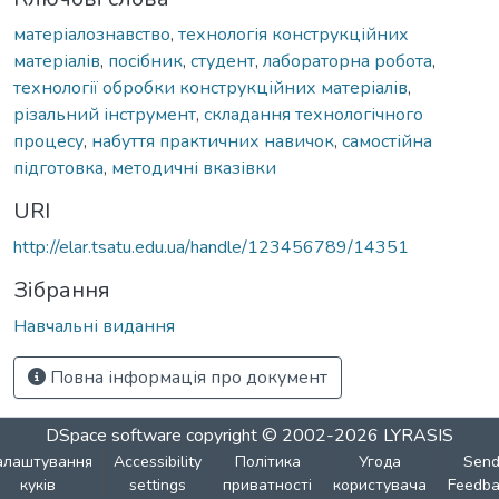
матеріалознавство
,
технологія конструкційних
матеріалів
,
посібник
,
студент
,
лабораторна робота
,
технології обробки конструкційних матеріалів
,
різальний інструмент
,
складання технологічного
процесу
,
набуття практичних навичок
,
самостійна
підготовка
,
методичні вказівки
URI
http://elar.tsatu.edu.ua/handle/123456789/14351
Зібрання
Навчальні видання
Повна інформація про документ
DSpace software
copyright © 2002-2026
LYRASIS
алаштування
Accessibility
Політика
Угода
Sen
куків
settings
приватності
користувача
Feedba