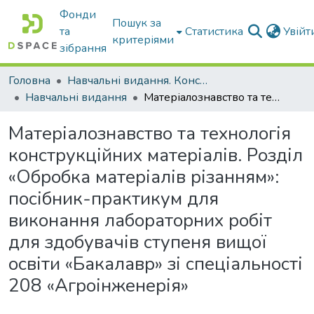
Фонди
Пошук за
та
Статистика
Увій
критеріями
зібрання
Головна
Навчальні видання. Конспекти лекцій
Навчальні видання
Матеріалознавство та технологія конструкційних матеріалів. Розділ «Обробка матеріалів різанням»: посібник-практикум для виконання лабораторних робіт для здобувачів ступеня вищої освіти «Бакалавр» зі спеціальності 208 «Агроінженерія»
Матеріалознавство та технологія
конструкційних матеріалів. Розділ
«Обробка матеріалів різанням»:
посібник-практикум для
виконання лабораторних робіт
для здобувачів ступеня вищої
освіти «Бакалавр» зі спеціальності
208 «Агроінженерія»