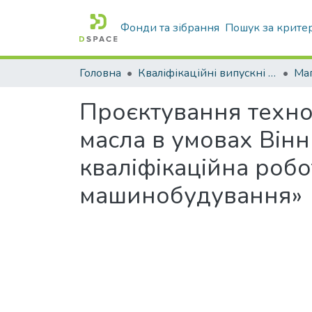
Фонди та зібрання
Пошук за крите
Головна
Кваліфікаційні випускні роботи бакалаврів і магістрів
Маг
Проєктування техно
масла в умовах Вінн
кваліфікаційна робот
машинобудування»