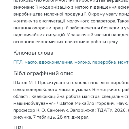
потоково-технологічної лінії виробництва вершковог
виконано її модернізацію з метою підвищення ефек
виробництва молочної продукції. Окрему увагу прид
монтажу та експлуатації молочного сепаратора. Тако
питання охорони праці й забезпечення безпеки в у
надзвичайних ситуацій. У заключній частині наведе
основних економічних показників роботи цеху.
Ключові слова
ПТЛ
,
масло
,
вдосконалення
,
молоко
,
переробка
,
монт
Бібліографічний опис
Шатов М. І. Проєктування технологічної лінії виробн
солодковершкового масла в умовах Вінницького ра
області : кваліфікаційна робота магістра, спеціальніс
машинобудування» / Шатов Михайло Ігорович. Наук. к
професор К. О. Самойчук. Запоріжжя : ТДАТУ, 2026. 69
рисунка, 7 таблиць, 28 літ. джерел.
URI