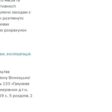
о масла та
тивності
ілено заходам з
ж розглянуто
мовах
но розрахунок
аж
,
експлуатація
ицтва
йону Вінницької
ть 133 «Галузеве
ерівник д.т.н.,
 с., 5 розділів, 2