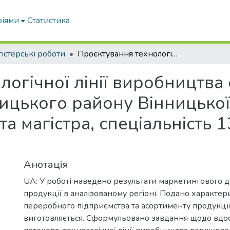
ріями
Статистика
істерські роботи
Проєктування технологічної лінії виробництва солодковершкового масла в умовах Вінницького району Вінницької області : кваліфікаційна робота магістра, спеціальність 133 «Галузеве машинобудування»
логічної лінії виробництв
ицького району Вінницької 
а магістра, спеціальність 
Анотація
UA: У роботі наведено результати маркетингового 
продукції в аналізованому регіоні. Подано характер
переробного підприємства та асортименту продукції
виготовляється. Сформульовано завдання щодо вдо