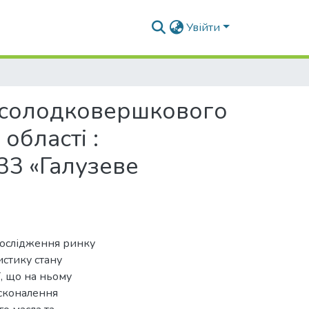
Увійти
а солодковершкового
області :
133 «Галузеве
дослідження ринку
истику стану
, що на ньому
сконалення