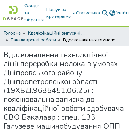
Фонди
Пошук за
та
Статистика
Увій
критеріями
зібрання
Головна
Кваліфікаційні випускні роботи бакалаврів і магістрів
Бакалаврські роботи
Вдосконалення технологічної лінії переробки молока в умовах Дніпровського району Дніпропетровської області (19ХВД.9685451.06.25) : пояснювальна записка до кваліфікаційної роботи здобувача СВО Бакалавр : спец. 133 Галузеве машинобудування ОПП «Галузеве машинобудування»
Вдосконалення технологічної
лінії переробки молока в умовах
Дніпровського району
Дніпропетровської області
(19ХВД.9685451.06.25) :
пояснювальна записка до
кваліфікаційної роботи здобувача
СВО Бакалавр : спец. 133
Галузеве машинобудування ОПП