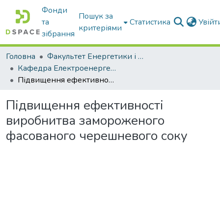
Фонди
Пошук за
та
Статистика
Увій
критеріями
зібрання
Головна
Факультет Енергетики і комп'ютерних технологій
Кафедра Електроенергетики і електротехнологій
Підвищення ефективності виробнитва замороженого фасованого черешневого соку
Підвищення ефективності
виробнитва замороженого
фасованого черешневого соку