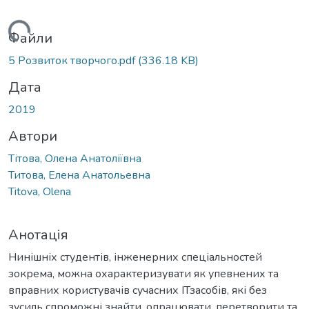
Вантажиться...
Файли
5 Розвиток творчого.pdf
(336.18 KB)
Дата
2019
Автори
Тітова, Олена Анатоліївна
Титова, Елена Анатольевна
Titova, Olena
Анотація
Нинішніх студентів, інженерних спеціальностей
зокрема, можна охарактеризувати як упевнених та
вправних користувачів сучасних ІТзасобів, які без
зусиль спроможні знайти, опрацювати, перетворити та