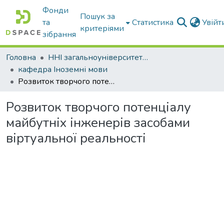
Фонди
Пошук за
та
Статистика
Увій
критеріями
зібрання
Головна
ННІ загальноуніверситетської підготовки
кафедра Іноземні мови
Розвиток творчого потенціалу майбутніх інженерів засобами віртуальної реальності
Розвиток творчого потенціалу
майбутніх інженерів засобами
віртуальної реальності