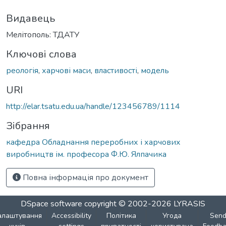
Видавець
Мелітополь: ТДАТУ
Ключові слова
реологія
,
харчові маси
,
властивості
,
модель
URI
http://elar.tsatu.edu.ua/handle/123456789/1114
Зібрання
кафедра Обладнання переробних і харчових
виробництв ім. професора Ф.Ю. Ялпачика
Повна інформація про документ
DSpace software
copyright © 2002-2026
LYRASIS
алаштування
Accessibility
Політика
Угода
Sen