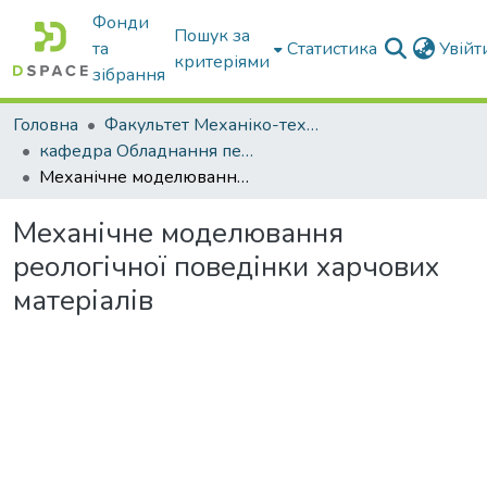
Фонди
Пошук за
та
Статистика
Увій
критеріями
зібрання
Головна
Факультет Механіко-технологічний
кафедра Обладнання переробних і харчових виробництв ім. професора Ф.Ю. Ялпачика
Механічне моделювання реологічної поведінки харчових матеріалів
Механічне моделювання
реологічної поведінки харчових
матеріалів