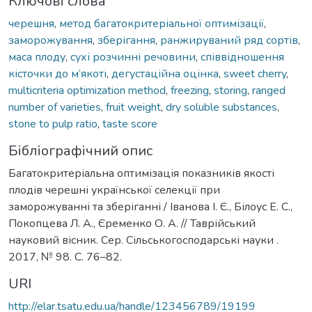
Ключові слова
черешня
,
метод багатокритеріальної оптимізації
,
заморожування
,
зберігання
,
ранжируваний ряд сортів
,
маса плоду
,
сухі розчинні речовини
,
співвідношення
кісточки до м’якоті
,
дегустаційна оцінка
,
sweet cherry
,
multicriteria optimization method
,
freezing
,
storing
,
ranged
number of varieties
,
fruit weight
,
dry soluble substances
,
stone to pulp ratio
,
taste score
Бібліографічний опис
Багатокритеріальна оптимізація показників якості
плодів черешні української селекції при
заморожуванні та зберіганні / Іванова І. Є., Білоус Е. С.,
Покопцева Л. А., Єременко О. А. // Таврійський
науковий вісник. Сер. Сільськогосподарські науки .
2017, № 98. С. 76–82.
URI
http://elar.tsatu.edu.ua/handle/123456789/19199