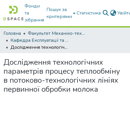
Фонди
Пошук за
та
Статистика
Увій
критеріями
зібрання
Головна
Факультет Механіко-технологічний
Кафедра Експлуатації та технічного сервісу машин
Дослідження технологічних параметрів процесу теплообміну в потоково-технологічних лініях первинної обробки молока
Дослідження технологічних
параметрів процесу теплообміну
в потоково-технологічних лініях
первинної обробки молока