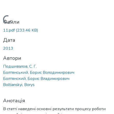
Вантажиться...
Файли
11.pdf
(233.46 KB)
Дата
2013
Автори
Подшивалов, С. Г.
Болтянський, Борис Володимирович
Болтянский, Борис Владимирович
Boltianskyi, Borys
Анотація
В статті наведені основні результати процесу роботи