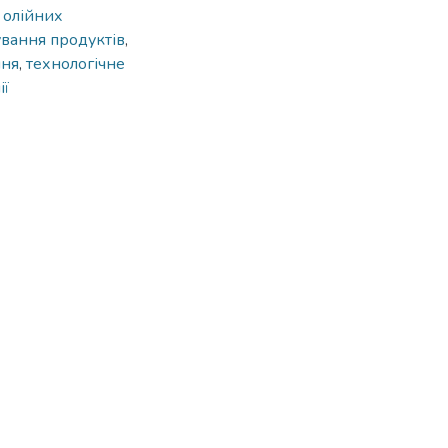
ї олійних
вання продуктів
,
ння
,
технологічне
ії