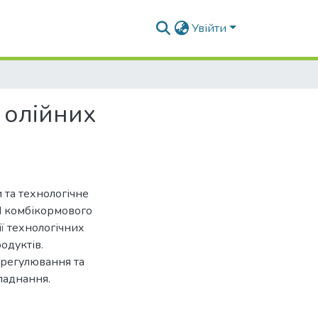
Увійти
 олійних
 та технологічне
І комбікормового
ї технологічних
одуктів.
і регулювання та
ладнання.