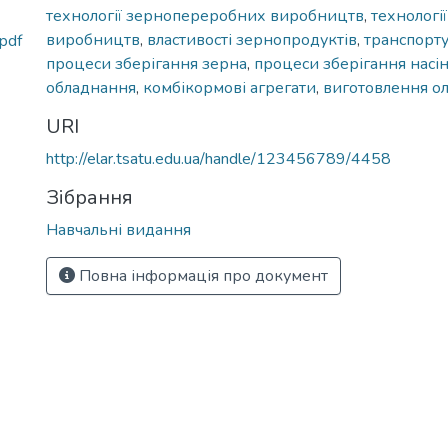
технології зернопереробних виробництв
,
технологі
виробництв
,
властивості зернопродуктів
,
транспорту
pdf
процеси зберігання зерна
,
процеси зберігання насі
обладнання
,
комбікормові агрегати
,
виготовлення ол
URI
http://elar.tsatu.edu.ua/handle/123456789/4458
Зібрання
Навчальні видання
Повна інформація про документ