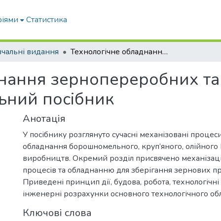
ріями
Статистика
чальні видання
Технологічне обладнання зернопереробних та олійних виробництв: навчальний посібник
нання зернопереробних та
ьний посібник
Анотація
У посібнику розглянуто сучасні механізовані процеси
обладнання борошномельного, круп’яного, олійного 
виробництв. Окремий розділ присвячено механізаці
процесів та обладнанню для зберігання зернових пр
Приведені принцип дії, будова, робота, технологічн
інженерні розрахунки основного технологічного об
Ключові слова