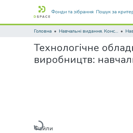
Фонди та зібрання
Пошук за крите
Головна
Навчальні видання. Конспекти лекцій
Нав
Технологічне облад
виробництв: навчал
Вантажиться...
Файли