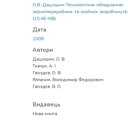
О.В.-Дацишин-Технологічне-обладнання-
зернопереробних-та-олійних-виробництв.
(15.46 MB)
Дата
2008
Автори
Дацишин, О. В.
Ткачук, А. І.
Гвоздєв, О. В.
Ялпачик, Володимир Федорович
Гвоздєв, В. О.
Видавець
Нова книга