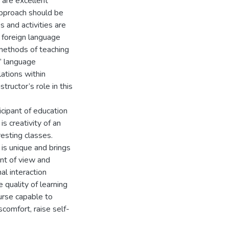
 are excellent
approach should be
s and activities are
 foreign language
 methods of teaching
s’ language
ations within
tructor’s role in this
icipant of education
s creativity of an
resting classes.
 is unique and brings
int of view and
al interaction
 quality of learning
urse capable to
comfort, raise self-