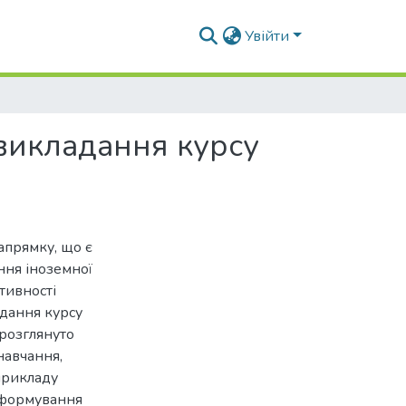
Увійти
 викладання курсу
апрямку, що є
ння іноземної
тивності
адання курсу
 розглянуто
навчання,
прикладу
я формування