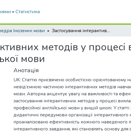
ріями
Статистика
едра Іноземні мови
Застосування інтерактивних методів у процесі викладання курсу професійної англійської мови
ктивних методів у процесі
ької мови
Анотація
UK: Статтю присвячено особистісно-орієнтованому н
невід’ємною частиною інтерактивних методів навча
мови. Авторка акцентує увагу на важливості та ефек
застосування інтерактивних методів у процесі викл
професійної англійської мови у вищій школі. У статті
дидактичні передумови організації інтерактивного 
проаналізовано ефективність кожного наведеного 
інтерактивного завдання, які становлять основу дл