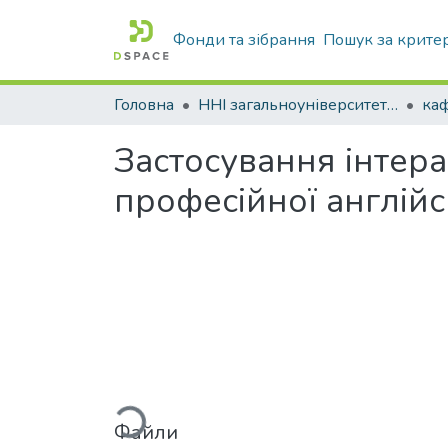
Фонди та зібрання
Пошук за крите
Головна
ННІ загальноуніверситетської підготовки
каф
Застосування інтера
професійної англійс
Вантажиться...
Файли