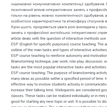
іншомовної комунікативної компетенції здобувачів.
позитивний вплив інтерактивних занять з професійн
тільки на рівень мовної компетентності здобувачів, 
особистісні характеристики та атмосферу стосунків в
Крім цього, приділяється увага ролі викладача у проц
занять з професійної англійської інтерактивної спрям
article deals with the question of interactive methods use 
ESP (English for specific purposes) course teaching. The a
outline of the main tasks and types of interactive activitie
ESP course teaching to reinforce autonomy and motivation
Brainstorming technique, pair work, role play, discussion,
tasks are the most popular interactive tasks and activities
ESP course teaching. The purpose of brainstorming activit
many ideas as possible within a specified period of time. 
effective way to involve students actively in communicativ
increase their talking time. Webquests are considered goo
classes. These tasks can be realized individually or in mini
good for starting any new topic or unit. It is possible to dis