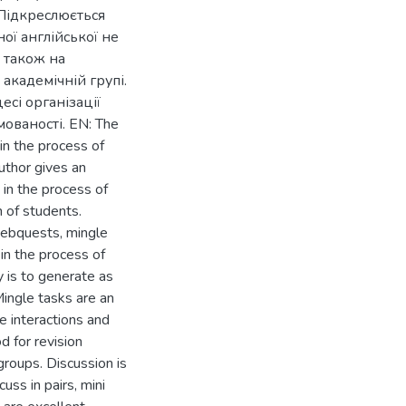
 Підкреслюється
ої англійської не
а також на
 академічній групі.
есі організації
ованості. EN: The
in the process of
uthor gives an
s in the process of
 of students.
 webquests, mingle
 in the process of
y is to generate as
Mingle tasks are an
e interactions and
d for revision
 groups. Discussion is
cuss in pairs, mini