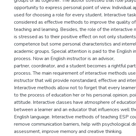
groups or all together. The author stressed that role plays
opportunity to express personal point of view. Individual 
used for choosing a role for every student. Interactive task
considered as effective methods to improve the quality of
teaching and learning. Besides, the role of the interactive
is stressed as to their positive effect on not only student
competence but some personal characteristics and interrel
academic groups. Special attention is paid to the English ins
process. Now an English instructor is an advisor,
partner, coordinator, and a student becomes a rightful part
process. The main requirement of interactive methods use i
instructor that will provide nonstandard, effective and inte
Interactive methods allow not to forget that every learner
to the process of education her or his personal opinion, po
attitude. Interactive classes have atmosphere of education
between a learner and an educator that influences well the
English language. Interactive methods of teaching ESP co
remove communication barriers, help with psychological dis
assessment, improve memory and creative thinking.