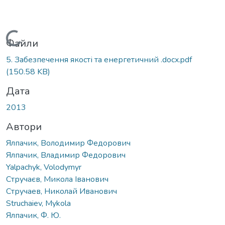
Вантажиться...
Файли
5. Забезпечення якості та енергетичний .docx.pdf
(150.58 KB)
Дата
2013
Автори
Ялпачик, Володимир Федорович
Ялпачик, Владимир Федорович
Yalpachyk, Volodymyr
Стручаєв, Микола Іванович
Стручаев, Николай Иванович
Struchaiev, Mykola
Ялпачик, Ф. Ю.