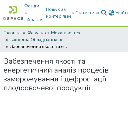
Фонди
Пошук за
та
Статистика
Увій
критеріями
зібрання
Головна
Факультет Механіко-технологічний
кафедра Обладнання переробних і харчових виробництв ім. професора Ф.Ю. Ялпачика
Забезпечення якості та енергетичний аналіз процесів заморожування і дефростації плодоовочевої продукції
Забезпечення якості та
енергетичний аналіз процесів
заморожування і дефростації
плодоовочевої продукції