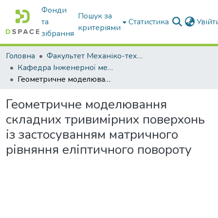
Фонди
Пошук за
та
Статистика
Увій
критеріями
зібрання
Головна
Факультет Механіко-технологічний
Кафедра Інженерної механіки та комп'ютерного проектування
Геометричне моделювання складних тривимірних поверхонь із застосуванням матричного рівняння еліптичного повороту
Геометричне моделювання
складних тривимірних поверхонь
із застосуванням матричного
рівняння еліптичного повороту