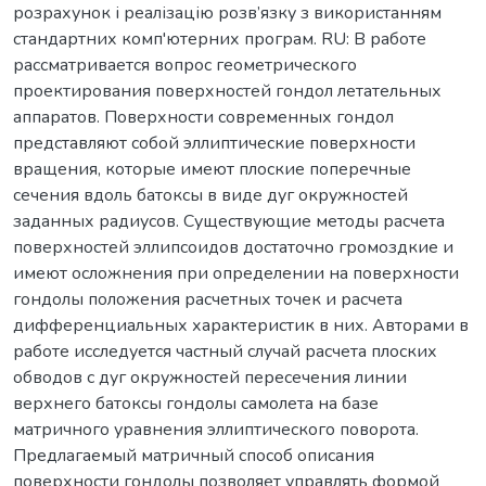
розрахунок і реалізацію розв’язку з використанням
стандартних комп'ютерних програм. RU: В работе
рассматривается вопрос геометрического
проектирования поверхностей гондол летательных
аппаратов. Поверхности современных гондол
представляют собой эллиптические поверхности
вращения, которые имеют плоские поперечные
сечения вдоль батоксы в виде дуг окружностей
заданных радиусов. Существующие методы расчета
поверхностей эллипсоидов достаточно громоздкие и
имеют осложнения при определении на поверхности
гондолы положения расчетных точек и расчета
дифференциальных характеристик в них. Авторами в
работе исследуется частный случай расчета плоских
обводов с дуг окружностей пересечения линии
верхнего батоксы гондолы самолета на базе
матричного уравнения эллиптического поворота.
Предлагаемый матричный способ описания
поверхности гондолы позволяет управлять формой