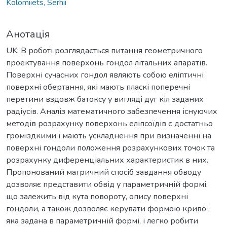
Kolomiiets, Serhii
Анотація
UK: В роботі розглядається питання геометричного
проектування поверхонь гондол літальних апаратів.
Поверхні сучасних гондол являють собою еліптичні
поверхні обертання, які мають пласкі поперечні
перетини вздовж батоксу у вигляді дуг кіл заданих
радіусів. Аналіз математичного забезпечення існуючих
методів розрахунку поверхонь еліпсоїдів є достатньо
громіздкими і мають ускладнення при визначенні на
поверхні гондоли положення розрахункових точок та
розрахунку диференціальних характеристик в них.
Пропонований матричний спосіб завдання обводу
дозволяє представити обвід у параметричній формі,
що залежить від кута повороту, опису поверхні
гондоли, а також дозволяє керувати формою кривої,
яка задана в параметричній формі, і легко робити