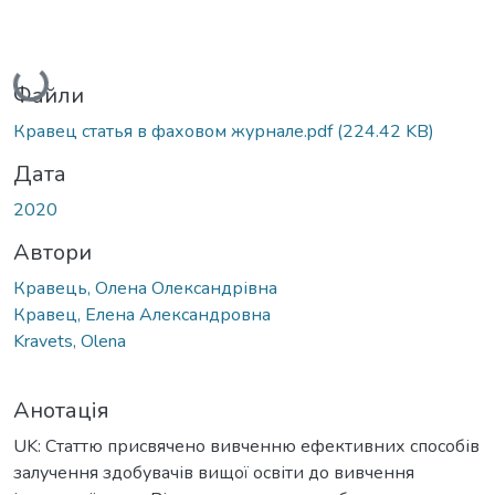
Вантажиться...
Файли
Кравец статья в фаховом журнале.pdf
(224.42 KB)
Дата
2020
Автори
Кравець, Олена Олександрівна
Кравец, Елена Александровна
Kravets, Olena
Анотація
UK: Статтю присвячено вивченню ефективних способів
залучення здобувачів вищої освіти до вивчення