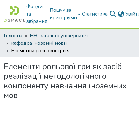
Фонди
Пошук за
та
Статистика
Увій
критеріями
зібрання
Головна
ННІ загальноуніверситетської підготовки
кафедра Іноземні мови
Елементи рольової гри як засіб реалізації методологічного компоненту навчання іноземних мов
Елементи рольової гри як засіб
реалізації методологічного
компоненту навчання іноземних
мов