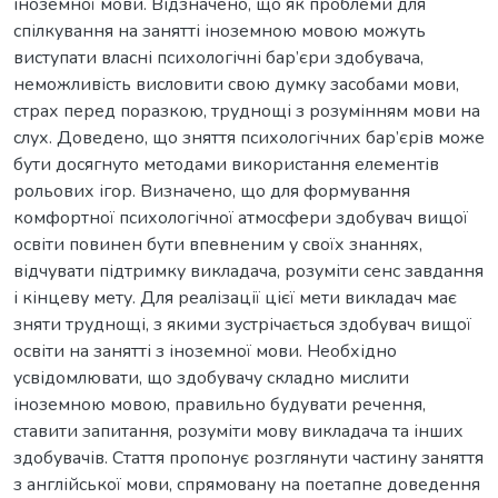
іноземної мови. Відзначено, що як проблеми для
спілкування на занятті іноземною мовою можуть
виступати власні психологічні бар’єри здобувача,
неможливість висловити свою думку засобами мови,
страх перед поразкою, труднощі з розумінням мови на
слух. Доведено, що зняття психологічних бар’єрів може
бути досягнуто методами використання елементів
рольових ігор. Визначено, що для формування
комфортної психологічної атмосфери здобувач вищої
освіти повинен бути впевненим у своїх знаннях,
відчувати підтримку викладача, розуміти сенс завдання
і кінцеву мету. Для реалізації цієї мети викладач має
зняти труднощі, з якими зустрічається здобувач вищої
освіти на занятті з іноземної мови. Необхідно
усвідомлювати, що здобувачу складно мислити
іноземною мовою, правильно будувати речення,
ставити запитання, розуміти мову викладача та інших
здобувачів. Стаття пропонує розглянути частину заняття
з англійської мови, спрямовану на поетапне доведення