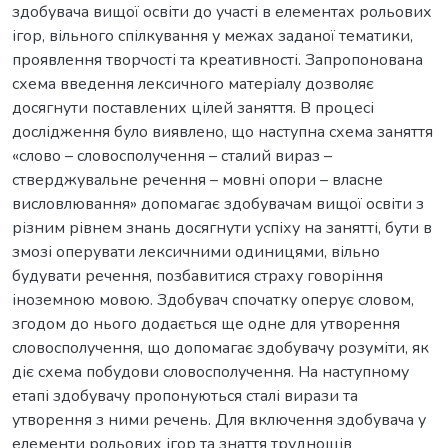
здобувача вищої освіти до участі в елементах рольових
ігор, вільного спілкування у межах заданої тематики,
проявлення творчості та креативності. Запропонована
схема введення лексичного матеріалу дозволяє
досягнути поставлених цілей заняття. В процесі
дослідження було виявлено, що наступна схема заняття
«слово – словосполучення – сталий вираз –
стверджувальне речення – мовні опори – власне
висловлювання» допомагає здобувачам вищої освіти з
різним рівнем знань досягнути успіху на занятті, бути в
змозі оперувати лексичними одиницями, вільно
будувати речення, позбавитися страху говоріння
іноземною мовою. Здобувач спочатку оперує словом,
згодом до нього додається ще одне для утворення
словосполучення, що допомагає здобувачу розуміти, як
діє схема побудови словосполучення. На наступному
етапі здобувачу пропонуються сталі вирази та
утворення з ними речень. Для включення здобувача у
елементи рольових ігор та знаття труднощів