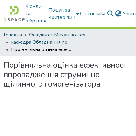
Фонди
Пошук за
та
Статистика
Увій
критеріями
зібрання
Головна
Факультет Механіко-технологічний
кафедра Обладнання переробних і харчових виробництв ім. професора Ф.Ю. Ялпачика
Порівняльна оцінка ефективності впровадження струминно-щілинного гомогенізатора
Порівняльна оцінка ефективності
впровадження струминно-
щілинного гомогенізатора