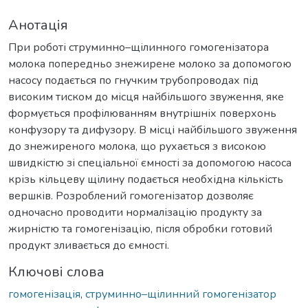
Анотація
При роботі струминно–щілинного гомогенізатора
молока попередньо знежирене молоко за допомогою
насосу подається по гнучким трубопроводах під
високим тиском до місця найбільшого звуження, яке
формується профілюванням внутрішніх поверхонь
конфузору та дифузору. В місці найбільшого звуження
до знежиреного молока, що рухається з високою
швидкістю зі спеціальної ємності за допомогою насоса
крізь кільцеву щілину подається необхідна кількість
вершків. Розроблений гомогенізатор дозволяє
одночасно проводити нормалізацію продукту за
жирністю та гомогенізацію, після обробки готовий
продукт зливається до ємності.
Ключові слова
гомогенізація
,
струминно–щілинний гомогенізатор