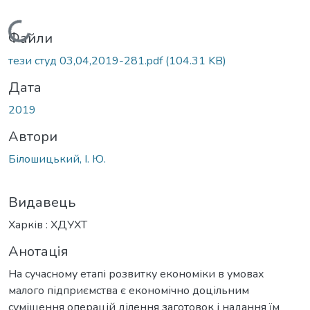
Вантажиться...
Файли
тези студ 03,04,2019-281.pdf
(104.31 KB)
Дата
2019
Автори
Білошицький, І. Ю.
Видавець
Харків : ХДУХТ
Анотація
На сучасному етапі розвитку економіки в умовах
малого підприємства є економічно доцільним
суміщення операцій ділення заготовок і надання їм