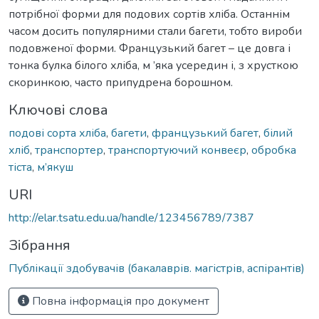
потрібної форми для подових сортів хліба. Останнім
часом досить популярними стали багети, тобто вироби
подовженої форми. Французький багет – це довга і
тонка булка білого хліба, м ’яка усередин і, з хрусткою
скоринкою, часто припудрена борошном.
Ключові слова
подові сорта хліба
,
багети
,
французький багет
,
білий
хліб
,
транспортер
,
транспортуючий конвеєр
,
обробка
тіста
,
м’якуш
URI
http://elar.tsatu.edu.ua/handle/123456789/7387
Зібрання
Публікації здобувачів (бакалаврів. магістрів, аспірантів)
Повна інформація про документ