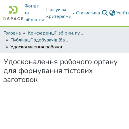
Фонди
Пошук за
та
Статистика
Увій
критеріями
зібрання
Головна
Конференції, збірки, публікації молодих вчених і здобувачів : магістрів, бакалаврів, аспірантів.
Публікації здобувачів (бакалаврів. магістрів, аспірантів)
Удосконалення робочого органу для формування тістових заготовок
Удосконалення робочого органу
для формування тістових
заготовок