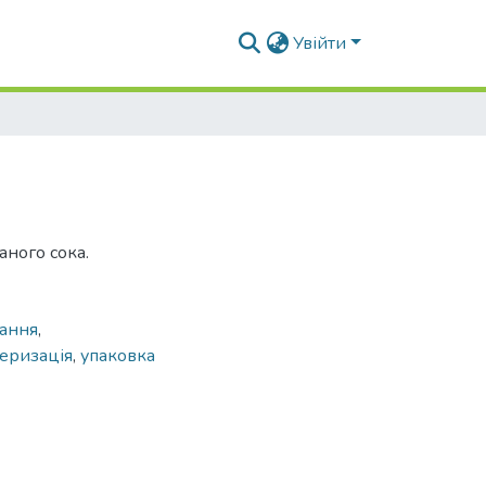
Увійти
ного сока.
ання
,
теризація
,
упаковка