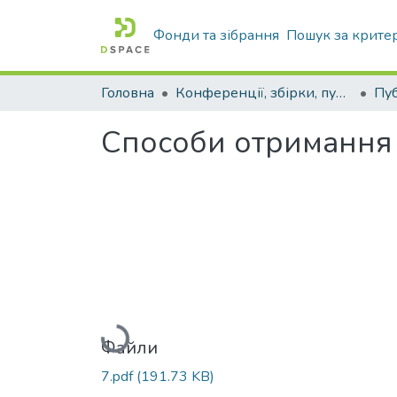
Фонди та зібрання
Пошук за крите
Головна
Конференції, збірки, публікації молодих вчених і здобувачів : магістрів, бакалаврів, аспірантів.
Способи отримання
Вантажиться...
Файли
7.pdf
(191.73 KB)