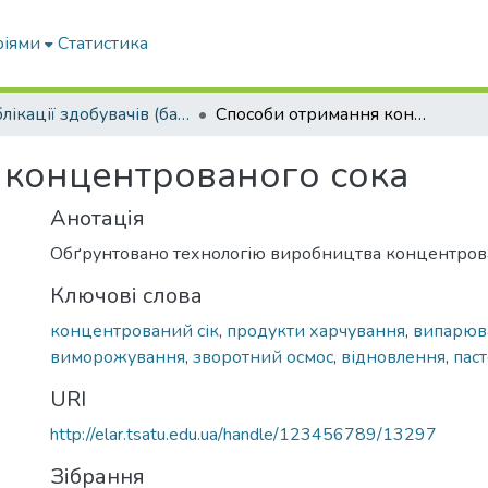
ріями
Статистика
Публікації здобувачів (бакалаврів. магістрів, аспірантів)
Способи отримання концентрованого сока
 концентрованого сока
Анотація
Обґрунтовано технологію виробництва концентрова
Ключові слова
концентрований сік
,
продукти харчування
,
випарюв
виморожування
,
зворотний осмос
,
відновлення
,
пас
URI
http://elar.tsatu.edu.ua/handle/123456789/13297
Зібрання