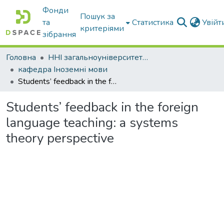
Фонди
Пошук за
та
Статистика
Увій
критеріями
зібрання
Головна
ННІ загальноуніверситетської підготовки
кафедра Іноземні мови
Students’ feedback in the foreign language teaching: a systems theory perspective
Students’ feedback in the foreign
language teaching: a systems
theory perspective