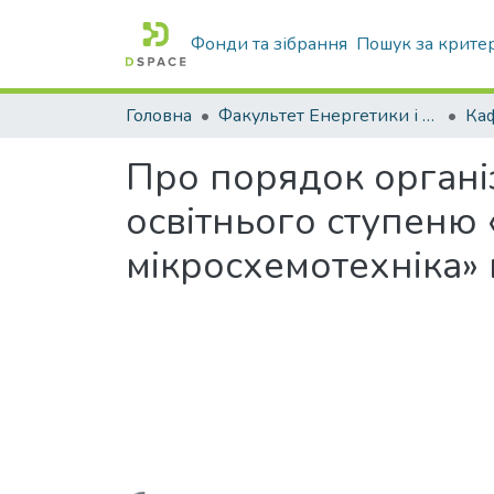
Фонди та зібрання
Пошук за крите
Головна
Факультет Енергетики і комп'ютерних технологій
Про порядок організ
освітнього ступеню 
мікросхемотехніка»