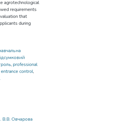
te agrotechnological
viewed requirements
valuation that
pplicants during
навчальна
ідсумковий
троль
,
professional
,
entrance control
,
l
. В.В. Овчарова