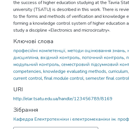
the success of higher education studying at the Tavria Sta
university (TSATU) is described in this work. There is re
to the forms and methods of verification and knowledge e
forming a knowledge control system of higher education a
study a discipline «Electronics and microcircuitry».
Ключові слова
професійні компетенції
,
методи оцінювання знань
,
дисципліна
,
вхідний контроль
,
поточний контроль
,
п
модульний контроль
,
семестровий підсумковий кон
competencies
,
knowledge evaluating methods
,
curriculum
current control
,
final module control
,
semester final contro
URI
http://elar.tsatu.edu.ua/handle/123456789/8169
Зібрання
Кафедра Електротехніки і електромеханіки ім. проф