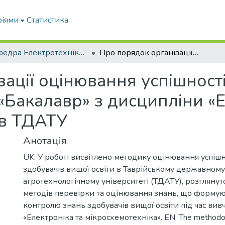
ріями
Статистика
Кафедра Електротехніки і електромеханіки ім. проф. В.В. Овчарова
Про порядок організації оцінювання успішності навчання студентів освітнього ступеню «Бакалавр» з дисципліни «Електротехніка і мікросхемотехніка» в ТДАТУ
ації оцінювання успішності
«Бакалавр» з дисципліни «Е
 в ТДАТУ
Анотація
UK: У роботі висвітлено методику оцінювання успішн
здобувачів вищої освіти в Таврійському державному
агротехнологічному університеті (ТДАТУ), розглянут
методів перевірки та оцінювання знань, що формую
контролю знань здобувачів вищої освіти під час ви
«Електроніка та мікросхемотехніка». EN: The methodol