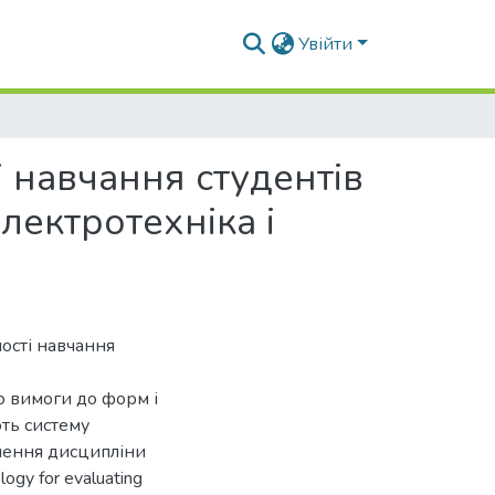
Увійти
 навчання студентів
лектротехніка і
ості навчання
о вимоги до форм і
ть систему
вчення дисципліни
ogy for evaluating