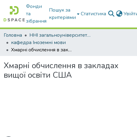
Фонди
Пошук за
та
Статистика
Увій
критеріями
зібрання
Головна
ННІ загальноуніверситетської підготовки
кафедра Іноземні мови
Хмарні обчислення в закладах вищої освіти США
Хмарні обчислення в закладах
вищої освіти США