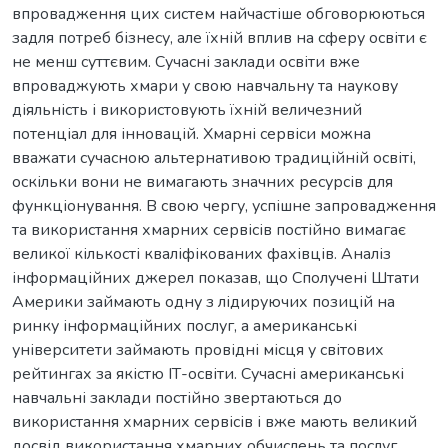
впровадження цих систем найчастіше обговорюються
задля потреб бізнесу, але їхній вплив на сферу освіти є
не менш суттєвим. Сучасні заклади освіти вже
впроваджують хмари у свою навчальну та наукову
діяльність і використовують їхній величезний
потенціал для інновацій. Хмарні сервіси можна
вважати сучасною альтернативою традиційній освіті,
оскільки вони не вимагають значних ресурсів для
функціонування. В свою чергу, успішне запровадження
та використання хмарних сервісів постійно вимагає
великої кількості кваліфікованих фахівців. Аналіз
інформаційних джерел показав, що Сполучені Штати
Америки займають одну з лідируючих позицій на
ринку інформаційних послуг, а американські
університети займають провідні місця у світових
рейтингах за якістю ІТ-освіти. Сучасні американські
навчальні заклади постійно звертаються до
використання хмарних сервісів і вже мають великий
досвід використання хмарних обчислень та послуг.