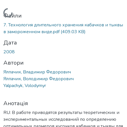
Вантажиться...
Файли
7. Технология длительного хранения кабачков и тыквы
в замороженном виде.pdf
(409.03 KB)
Дата
2008
Автори
Ялпачик, Владимир Федорович
Ялпачик, Володимир Федорович
Yalpachyk, Volodymyr
Анотація
RU: В работе приводятся результаты теоретических и
экспериментальных исследований по определению
оптимальных размеров кусочков кабачков и тыквы для