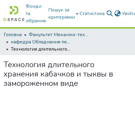
Фонди
Пошук за
та
Статистика
Увій
критеріями
зібрання
Головна
Факультет Механіко-технологічний
кафедра Обладнання переробних і харчових виробництв ім. професора Ф.Ю. Ялпачика
Технология длительного хранения кабачков и тыквы в замороженном виде
Технология длительного
хранения кабачков и тыквы в
замороженном виде