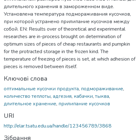
длительного хранения в замороженном виде.
Установлена температура подмораживания кусочков,
при которой устранено прилипание кусочков между
собой. EN: Results over of theoretical and experimental
researches are in-process brought on determination of
optimum sizes of pieces of cheap restaurants and pumpkin
for the protracted storage in the frozen kind. The
temperature of freezing of pieces is set, at which adhesion of
pieces is removed between itself.
Ключові слова
оптимальные кусочки продукта
,
подмораживание
,
количество теплоты
,
адгезия
,
кабачки
,
тыква
,
длительное хранение
,
прилипание кусочков
URI
http://elar.tsatu.edu.ua/handle/123456789/3868
Зібрання