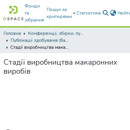
Фонди
Пошук за
та
Статистика
Увій
критеріями
зібрання
Головна
Конференції, збірки, публікації молодих вчених і здобувачів : магістрів, бакалаврів, аспірантів.
Публікації здобувачів (бакалаврів. магістрів, аспірантів)
Стадії виробництва макаронних виробів
Стадії виробництва макаронних
виробів